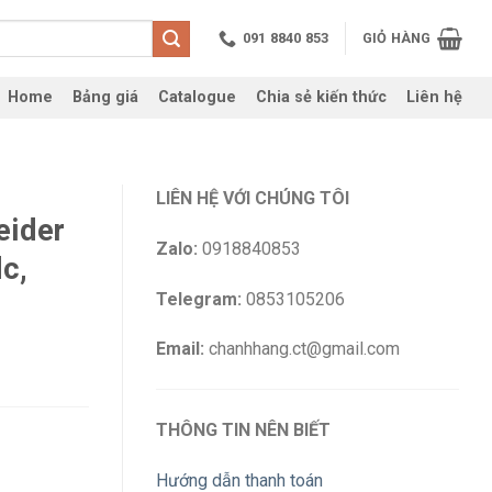
091 8840 853
GIỎ HÀNG
Home
Bảng giá
Catalogue
Chia sẻ kiến thức
Liên hệ
LIÊN HỆ VỚI CHÚNG TÔI
eider
Zalo:
0918840853
c,
Telegram:
0853105206
Email:
chanhhang.ct@gmail.com
THÔNG TIN NÊN BIẾT
Hướng dẫn thanh toán