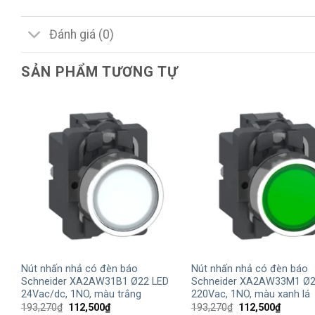
Đánh giá (0)
SẢN PHẨM TƯƠNG TỰ
+
+
Nút nhấn nhả có đèn báo
Nút nhấn nhả có đèn báo
Schneider XA2AW31B1 Ø22 LED
Schneider XA2AW33M1 Ø2
24Vac/dc, 1NO, màu trắng
220Vac, 1NO, màu xanh lá
Giá
Giá
Giá
Giá
193,270
₫
112,500
₫
193,270
₫
112,500
₫