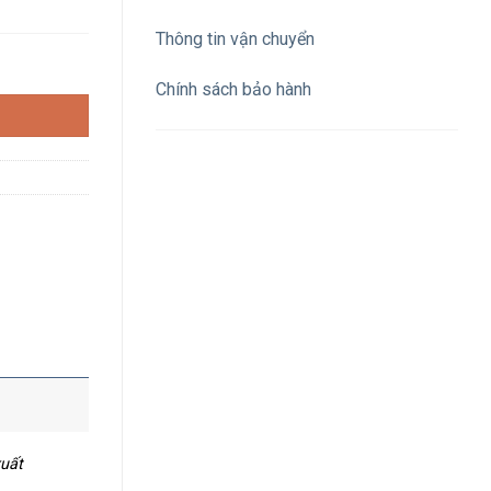
Thông tin vận chuyển
ED 24Vac/dc, 1NO, màu xanh dương số lượng
Chính sách bảo hành
xuất