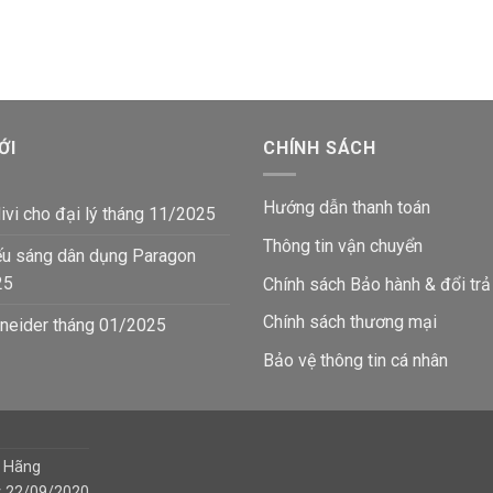
gốc
hiện
gốc
hi
là:
tại
là:
tạ
193,270₫.
là:
193,270₫.
là:
₫.
112,500₫.
11
ỚI
CHÍNH SÁCH
Hướng dẫn thanh toán
ivi cho đại lý tháng 11/2025
Thông tin vận chuyển
ếu sáng dân dụng Paragon
25
Chính sách Bảo hành & đổi trả
Chính sách thương mại
neider tháng 01/2025
Bảo vệ thông tin
cá nhân
h Hãng
y 22/09/2020