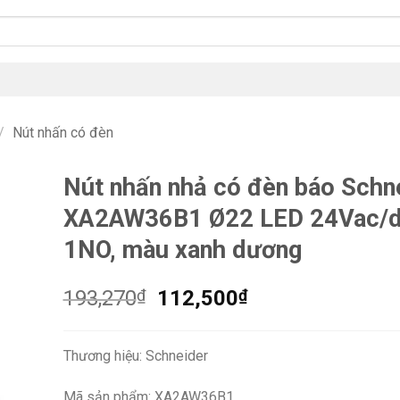
/
Nút nhấn có đèn
Nút nhấn nhả có đèn báo Schn
XA2AW36B1 Ø22 LED 24Vac/d
1NO, màu xanh dương
Giá
Giá
193,270
₫
112,500
₫
gốc
hiện
là:
tại
Thương hiệu: Schneider
193,270₫.
là:
112,500₫.
Mã sản phẩm: XA2AW36B1