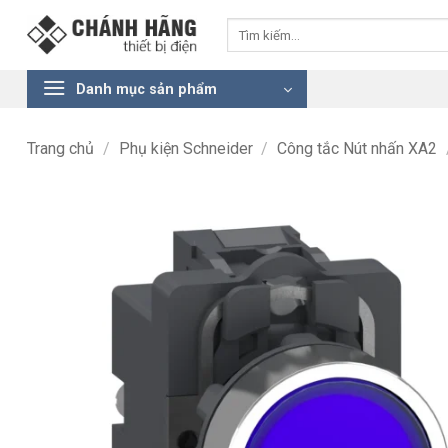
Bỏ
Tìm
qua
kiếm:
nội
dung
Danh mục sản phẩm
Trang chủ
/
Phụ kiện Schneider
/
Công tắc Nút nhấn XA2