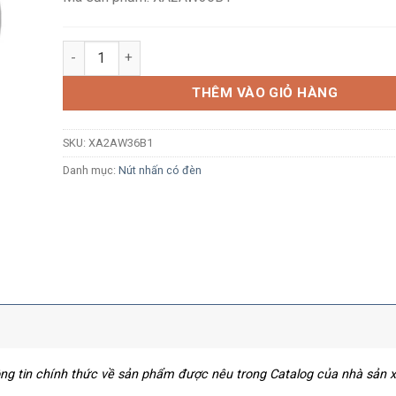
Nút nhấn nhả có đèn báo Schneider XA2AW36B1 Ø22 L
THÊM VÀO GIỎ HÀNG
SKU:
XA2AW36B1
Danh mục:
Nút nhấn có đèn
hông tin chính thức về sản phẩm được nêu trong Catalog của nhà sản 