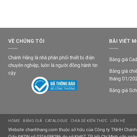
gốc
hiện
gốc
hiện
là:
tại
là:
tại
193,270₫.
là:
193,270₫.
là:
112,500₫.
112,500
VỀ CHÚNG TÔI
BÀI VIẾT M
Chánh Hãng là nhà phân phối thiết bị điện
Bảng giá Cad
chuyên nghiệp, luôn là người đồng hành tin
Bảng giá chi
cậy
tháng 01/20
Bảng giá Sch
HOME
BẢNG GIÁ
CATALOGUE
CHIA SẺ KIẾN THỨC
LIÊN HỆ
Website chanhhang.com thuộc sở hữu của Công ty TNHH Chán
Giấy ĐKDN số 0316498286 do sở KHĐT TP. Hồ Chí Minh cấp ngà