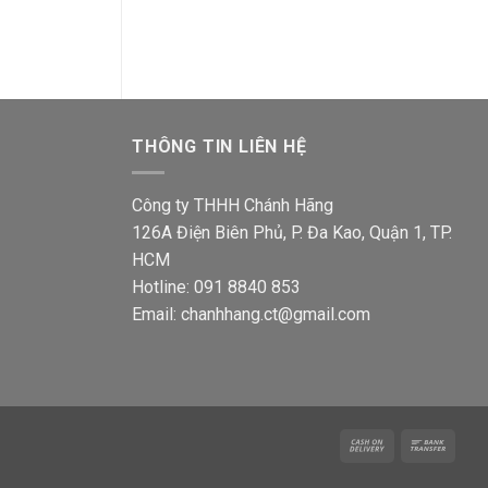
ện
gốc
hiện
gốc
i
là:
tại
là:
193,270₫.
là:
193,2
2,500₫.
112,500₫.
THÔNG TIN LIÊN HỆ
Công ty THHH Chánh Hãng
126A Điện Biên Phủ, P. Đa Kao, Quận 1, TP.
HCM
Hotline: 091 8840 853
Email: chanhhang.ct@gmail.com
Cash
Bank
On
Trans