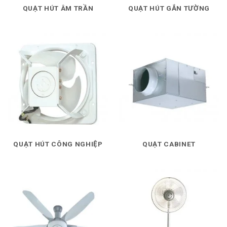
QUẠT HÚT ÂM TRẦN
QUẠT HÚT GẮN TƯỜNG
QUẠT HÚT CÔNG NGHIỆP
QUẠT CABINET