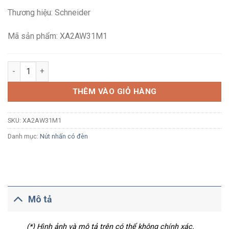
là:
tại
Thương hiệu: Schneider
193,270₫.
là:
112,500₫.
Mã sản phẩm: XA2AW31M1
Nút nhấn nhả có đèn báo Schneider XA2AW31M1 Ø22 LED 220V
THÊM VÀO GIỎ HÀNG
SKU:
XA2AW31M1
Danh mục:
Nút nhấn có đèn
Mô tả
(*) Hình ảnh và mô tả trên có thể không chính xác.