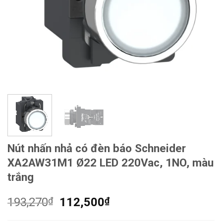
Nút nhấn nhả có đèn báo Schneider
XA2AW31M1 Ø22 LED 220Vac, 1NO, màu
trắng
Giá
Giá
193,270
₫
112,500
₫
gốc
hiện