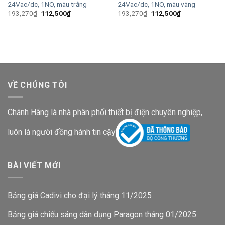
24Vac/dc, 1NO, màu trắng
24Vac/dc, 1NO, màu vàng
Giá
Giá
Giá
Giá
193,270
₫
112,500
₫
193,270
₫
112,500
₫
gốc
hiện
gốc
hiện
là:
tại
là:
tại
193,270₫.
là:
193,270₫.
là:
112,500₫.
112,500₫.
VỀ CHÚNG TÔI
Chánh Hãng là nhà phân phối thiết bị điện chuyên nghiệp,
luôn là người đồng hành tin cậy
BÀI VIẾT MỚI
Bảng giá Cadivi cho đại lý tháng 11/2025
Bảng giá chiếu sáng dân dụng Paragon tháng 01/2025