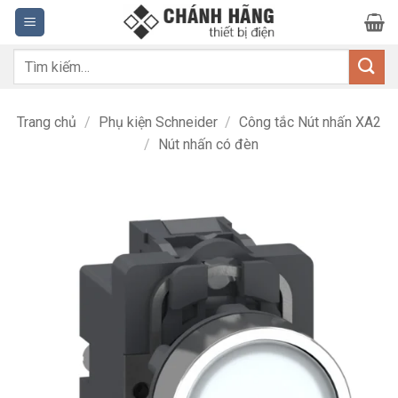
Bỏ
qua
nội
Tìm
dung
kiếm:
Trang chủ
/
Phụ kiện Schneider
/
Công tắc Nút nhấn XA2
/
Nút nhấn có đèn