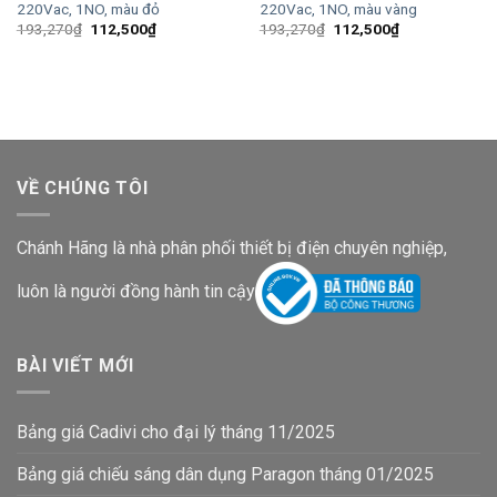
220Vac, 1NO, màu đỏ
220Vac, 1NO, màu vàng
Giá
Giá
Giá
Giá
193,270
₫
112,500
₫
193,270
₫
112,500
₫
gốc
hiện
gốc
hiện
là:
tại
là:
tại
193,270₫.
là:
193,270₫.
là:
112,500₫.
112,500₫.
VỀ CHÚNG TÔI
Chánh Hãng là nhà phân phối thiết bị điện chuyên nghiệp,
luôn là người đồng hành tin cậy
BÀI VIẾT MỚI
Bảng giá Cadivi cho đại lý tháng 11/2025
Bảng giá chiếu sáng dân dụng Paragon tháng 01/2025