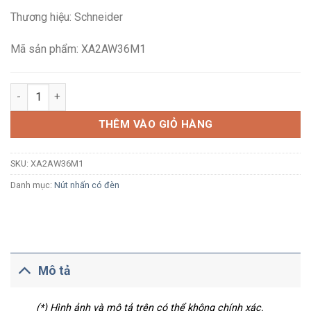
là:
tại
Thương hiệu: Schneider
193,270₫.
là:
112,500₫.
Mã sản phẩm: XA2AW36M1
Nút nhấn nhả có đèn báo Schneider XA2AW36M1 Ø22 LED 220V
THÊM VÀO GIỎ HÀNG
SKU:
XA2AW36M1
Danh mục:
Nút nhấn có đèn
Mô tả
(*) Hình ảnh và mô tả trên có thể không chính xác.