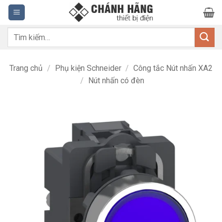
Bỏ
qua
nội
Tìm
dung
kiếm:
Trang chủ
/
Phụ kiện Schneider
/
Công tắc Nút nhấn XA2
/
Nút nhấn có đèn