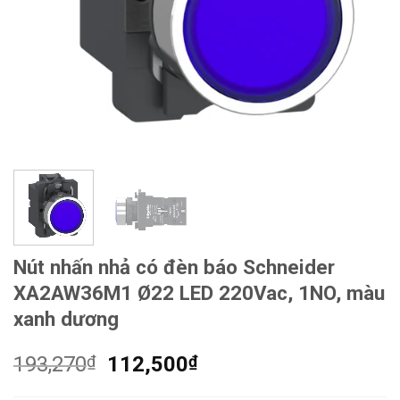
Nút nhấn nhả có đèn báo Schneider
XA2AW36M1 Ø22 LED 220Vac, 1NO, màu
xanh dương
Giá
Giá
193,270
₫
112,500
₫
gốc
hiện