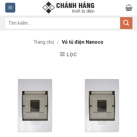
Bỏ
qua
nội
Tìm
dung
kiếm:
Trang chủ
/
Vỏ tủ điện Nanoco
LỌC