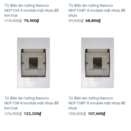
Tủ điện âm tường Nanoco
Tủ điện âm tường Nanoco
NDP104 4 module mặt nhựa đế
NDP104P 4 module mặt nhựa đế
kim loại
nhựa
Giá
Giá
Giá
Giá
115,000
₫
79,900
₫
99,000
₫
68,800
₫
gốc
hiện
gốc
hiện
là:
tại
là:
tại
115,000₫.
là:
99,000₫.
là:
79,900₫.
68,800₫.
Tủ điện âm tường Nanoco
Tủ điện âm tường Nanoco
NDP108 8 module mặt nhựa đế
NDP108P 8 module mặt nhựa đế
kim loại
nhựa
Giá
Giá
Giá
Giá
176,000
₫
122,200
₫
155,000
₫
107,600
₫
gốc
hiện
gốc
hiện
là:
tại
là:
tại
176,000₫.
là:
155,000₫.
là:
122,200₫.
107,600₫.