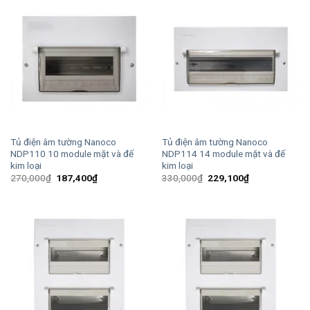
Tủ điện âm tường Nanoco
Tủ điện âm tường Nanoco
NDP110 10 module mặt và đế
NDP114 14 module mặt và đế
kim loại
kim loại
Giá
Giá
Giá
Giá
270,000
₫
187,400
₫
330,000
₫
229,100
₫
gốc
hiện
gốc
hiện
là:
tại
là:
tại
270,000₫.
là:
330,000₫.
là:
187,400₫.
229,100₫.