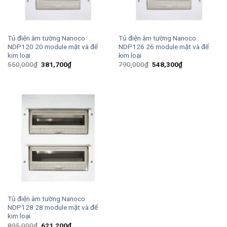
Tủ điện âm tường Nanoco
Tủ điện âm tường Nanoco
NDP120 20 module mặt và đế
NDP126 26 module mặt và đế
kim loại
kim loại
Giá
Giá
Giá
Giá
550,000
₫
381,700
₫
790,000
₫
548,300
₫
gốc
hiện
gốc
hiện
là:
tại
là:
tại
550,000₫.
là:
790,000₫.
là:
381,700₫.
548,300₫.
Tủ điện âm tường Nanoco
NDP128 28 module mặt và đế
kim loại
Giá
Giá
895,000
₫
621,200
₫