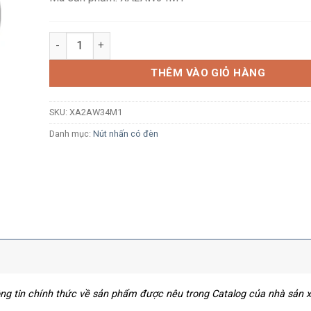
Nút nhấn nhả có đèn báo Schneider XA2AW34M1 Ø22 L
THÊM VÀO GIỎ HÀNG
SKU:
XA2AW34M1
Danh mục:
Nút nhấn có đèn
hông tin chính thức về sản phẩm được nêu trong Catalog của nhà sản 