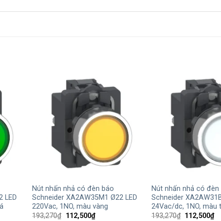
+
+
Nút nhấn nhả có đèn báo
Nút nhấn nhả có đèn
2 LED
Schneider XA2AW35M1 Ø22 LED
Schneider XA2AW31B
á
220Vac, 1NO, màu vàng
24Vac/dc, 1NO, màu 
Giá
Giá
Giá
Gi
193,270
₫
112,500
₫
193,270
₫
112,500
₫