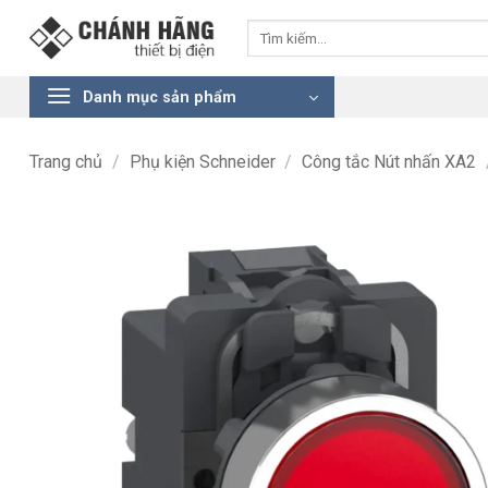
Bỏ
Tìm
qua
kiếm:
nội
dung
Danh mục sản phẩm
Trang chủ
/
Phụ kiện Schneider
/
Công tắc Nút nhấn XA2