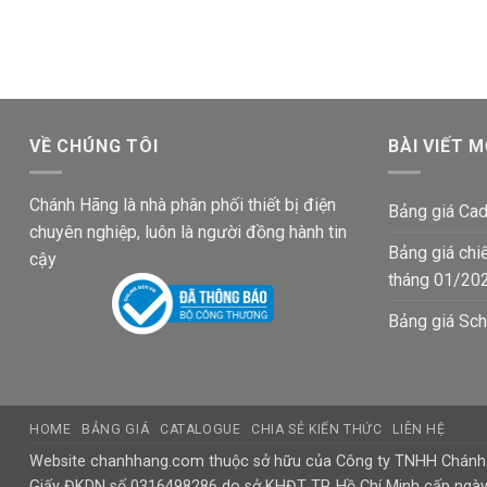
gốc
hiện
gốc
hiện
là:
tại
là:
tại
193,270₫.
là:
193,270₫.
là:
112,500₫.
112,500
VỀ CHÚNG TÔI
BÀI VIẾT M
Chánh Hãng là nhà phân phối thiết bị điện
Bảng giá Cad
chuyên nghiệp, luôn là người đồng hành tin
Bảng giá chi
cậy
tháng 01/20
Bảng giá Sch
HOME
BẢNG GIÁ
CATALOGUE
CHIA SẺ KIẾN THỨC
LIÊN HỆ
Website chanhhang.com thuộc sở hữu của Công ty TNHH Chán
Giấy ĐKDN số 0316498286 do sở KHĐT TP. Hồ Chí Minh cấp ngà