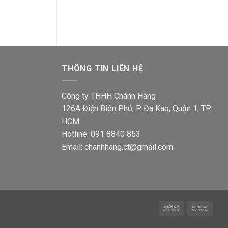
ện
gốc
hiện
gốc
i
là:
tại
là:
193,270₫.
là:
193,2
2,500₫.
112,500₫.
THÔNG TIN LIÊN HỆ
Công ty THHH Chánh Hãng
126A Điện Biên Phủ, P. Đa Kao, Quận 1, TP.
HCM
Hotline: 091 8840 853
Email: chanhhang.ct@gmail.com
Cash
Bank
On
Trans