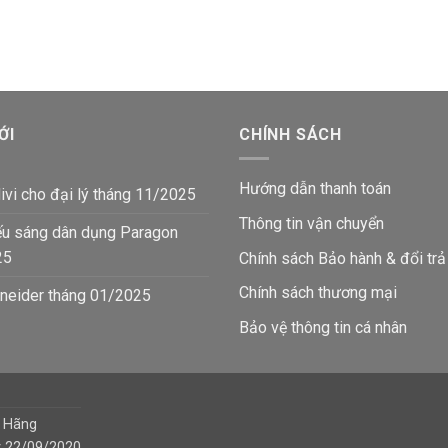
gốc
hiện
gốc
hi
là:
tại
là:
tạ
193,270₫.
là:
193,270₫.
là:
₫.
112,500₫.
11
ỚI
CHÍNH SÁCH
Hướng dẫn thanh toán
ivi cho đại lý tháng 11/2025
Thông tin vận chuyển
ếu sáng dân dụng Paragon
25
Chính sách Bảo hành & đổi trả
Chính sách thương mại
neider tháng 01/2025
Bảo vệ thông tin
cá nhân
h Hãng
y 22/09/2020