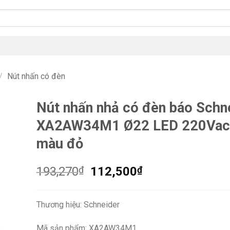
/
Nút nhấn có đèn
Nút nhấn nhả có đèn báo Schn
XA2AW34M1 Ø22 LED 220Vac,
màu đỏ
Giá
Giá
193,270
₫
112,500
₫
gốc
hiện
là:
tại
Thương hiệu: Schneider
193,270₫.
là:
112,500₫.
Mã sản phẩm: XA2AW34M1