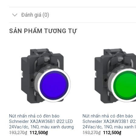
Đánh giá (0)
SẢN PHẨM TƯƠNG TỰ
+
+
Nút nhấn nhả có đèn báo
Nút nhấn nhả có đèn báo
Schneider XA2AW36B1 Ø22 LED
Schneider XA2AW33B1 Ø2
24Vac/dc, 1NO, màu xanh dương
24Vac/dc, 1NO, màu xanh l
Giá
Giá
Giá
Giá
193,270
₫
112,500
₫
193,270
₫
112,500
₫