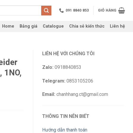
091 8840 853
GIỎ HÀNG
Home
Bảng giá
Catalogue
Chia sẻ kiến thức
Liên hệ
LIÊN HỆ VỚI CHÚNG TÔI
eider
Zalo:
0918840853
 1NO,
Telegram:
0853105206
Email:
chanhhang.ct@gmail.com
THÔNG TIN NÊN BIẾT
Hướng dẫn thanh toán