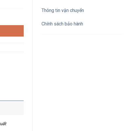
Thông tin vận chuyển
ED 220Vac, 1NO, màu đỏ số lượng
Chính sách bảo hành
xuất