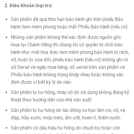
2. Điều khoản loại trừ:
Sản phẩm đã quá thời hạn bảo hành ghi trên phiếu Bảo
hành/tem niêm phong hoặc mất Phiếu Bảo hành (nếu có).
Những sản phẩm không thể xác định được nguồn gốc
mua tại Chánh Hãng thì chúng tôi có quyền từ chối bảo
hành như: mất hóa đơn; tem niêm phong bảo hành bị rách,
vỡ, hoặc bị sửa đổi; phiếu bảo hành (nếu có) không ghi rõ
số Serial và ngày mua hàng; số serial trên sản phẩm và
Phiếu bảo hành không trùng khớp nhau hoặc không xác
định được vì bất kỳ lý do nào
Sản phẩm bị hư hỏng, cháy nổ do sử dụng không đúng kỹ
thuật theo hướng dẫn của nhà sản xuất.
Sản phẩm bị hư hỏng do tác động cơ học làm rơi, vỡ, va
đập, trầy xước, móp méo, ẩm ướt, hoen rỉ, thấm nước.
Sản phẩm có dấu hiệu hư hỏng do chuột bọ hoặc côn