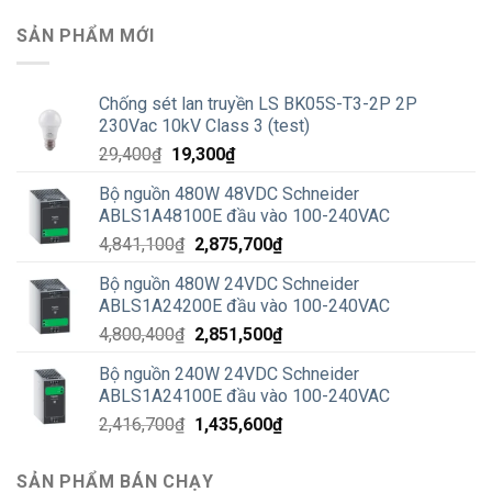
SẢN PHẨM MỚI
Chống sét lan truyền LS BK05S-T3-2P 2P
230Vac 10kV Class 3 (test)
Giá
Giá
29,400
₫
19,300
₫
gốc
hiện
Bộ nguồn 480W 48VDC Schneider
là:
tại
ABLS1A48100E đầu vào 100-240VAC
29,400₫.
là:
Giá
Giá
4,841,100
₫
2,875,700
₫
19,300₫.
gốc
hiện
Bộ nguồn 480W 24VDC Schneider
là:
tại
ABLS1A24200E đầu vào 100-240VAC
4,841,100₫.
là:
Giá
Giá
4,800,400
₫
2,851,500
₫
2,875,700₫.
gốc
hiện
Bộ nguồn 240W 24VDC Schneider
là:
tại
ABLS1A24100E đầu vào 100-240VAC
4,800,400₫.
là:
Giá
Giá
2,416,700
₫
1,435,600
₫
2,851,500₫.
gốc
hiện
là:
tại
SẢN PHẨM BÁN CHẠY