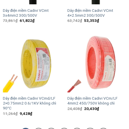
Dây điện mềm Cadivi VCmt
Dây điện mềm Cadivi VCmt
3x4mm2 300/500V
4×2.5mm2 300/500V
Giá
Giá
Giá
Giá
73,861
₫
61,822
₫
63,742
₫
53,353
₫
gốc
hiện
gốc
hiện
là:
tại
là:
tại
73,861₫.
là:
63,742₫.
là:
61,822₫.
53,353₫.
Dây điện mềm Cadivi VCmd/LF
Dây điện mềm Cadivi VCm/LF
2×0.75mm2 0.6/1KV không chì
4mm2 450/750V không chì
90°C
Giá
Giá
24,408
₫
20,430
₫
gốc
hiện
Giá
Giá
11,264
₫
9,428
₫
là:
tại
gốc
hiện
24,408₫.
là:
là:
tại
20,430₫.
11,264₫.
là:
9,428₫.