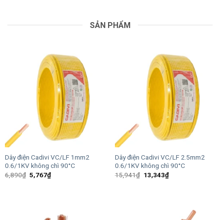
SẢN PHẨM
Dây điện Cadivi VC/LF 1mm2
Dây điện Cadivi VC/LF 2.5mm2
0.6/1KV không chì 90°C
0.6/1KV không chì 90°C
Giá
Giá
Giá
Giá
6,890
₫
5,767
₫
15,941
₫
13,343
₫
gốc
hiện
gốc
hiện
là:
tại
là:
tại
6,890₫.
là:
15,941₫.
là:
5,767₫.
13,343₫.