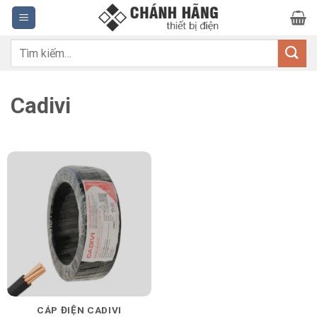
Bỏ
qua
nội
Tìm
dung
kiếm:
Cadivi
CÁP ĐIỆN CADIVI