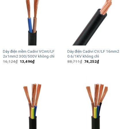
Dây điện mềm Cadivi VCmt/LF
Dây điện Cadivi CV/LF 16mm2
2x1mm2 300/500V không chì
0.6/1KV không chì
Giá
Giá
Giá
Giá
16,124
₫
13,496
₫
88,711
₫
74,252
₫
gốc
hiện
gốc
hiện
là:
tại
là:
tại
16,124₫.
là:
88,711₫.
là:
13,496₫.
74,252₫.