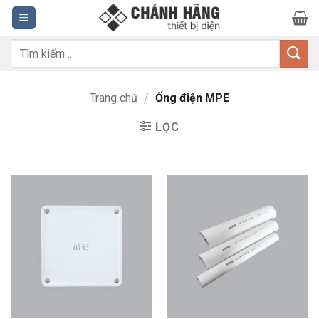
Bỏ
qua
nội
Tìm
dung
kiếm:
Trang chủ
/
Ống điện MPE
LỌC