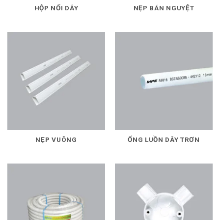
HỘP NỐI DÂY
NẸP BÁN NGUYỆT
NẸP VUÔNG
ỐNG LUỒN DÂY TRƠN