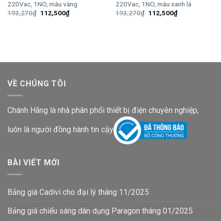
220Vac, 1NO, màu vàng
220Vac, 1NO, màu xanh lá
Giá
Giá
Giá
Giá
193,270
₫
112,500
₫
193,270
₫
112,500
₫
gốc
hiện
gốc
hiện
là:
tại
là:
tại
193,270₫.
là:
193,270₫.
là:
112,500₫.
112,500₫.
VỀ CHÚNG TÔI
Chánh Hãng là nhà phân phối thiết bị điện chuyên nghiệp,
luôn là người đồng hành tin cậy
BÀI VIẾT MỚI
Bảng giá Cadivi cho đại lý tháng 11/2025
Bảng giá chiếu sáng dân dụng Paragon tháng 01/2025