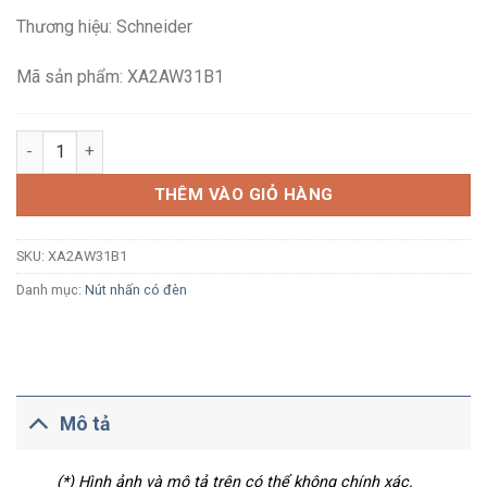
là:
tại
Thương hiệu: Schneider
193,270₫.
là:
112,500₫.
Mã sản phẩm: XA2AW31B1
Nút nhấn nhả có đèn báo Schneider XA2AW31B1 Ø22 LED 24Vac
THÊM VÀO GIỎ HÀNG
SKU:
XA2AW31B1
Danh mục:
Nút nhấn có đèn
Mô tả
(*) Hình ảnh và mô tả trên có thể không chính xác.