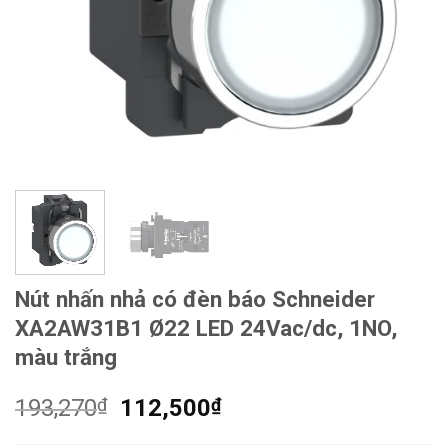
Nút nhấn nhả có đèn báo Schneider
XA2AW31B1 Ø22 LED 24Vac/dc, 1NO,
màu trắng
Giá
Giá
193,270
₫
112,500
₫
gốc
hiện