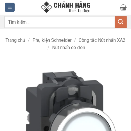
Bỏ
qua
nội
Tìm
dung
kiếm:
Trang chủ
/
Phụ kiện Schneider
/
Công tắc Nút nhấn XA2
/
Nút nhấn có đèn