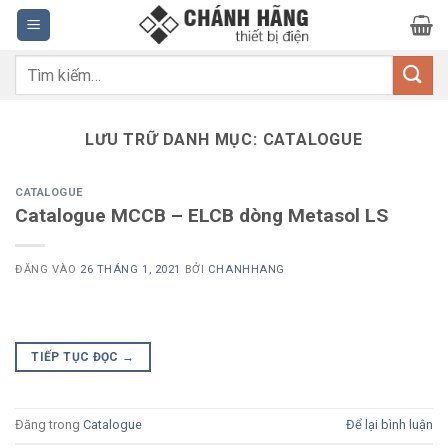
Bỏ
qua
nội
Tìm
dung
kiếm:
LƯU TRỮ DANH MỤC:
CATALOGUE
CATALOGUE
Catalogue MCCB – ELCB dòng Metasol LS
ĐĂNG VÀO
26 THÁNG 1, 2021
BỞI
CHANHHANG
TIẾP TỤC ĐỌC
→
Đăng trong
Catalogue
Để lại bình luận