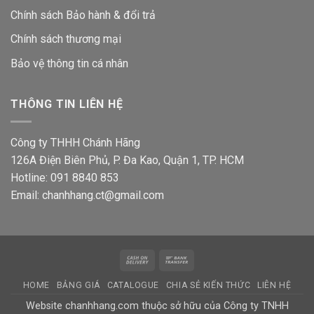
Chính sách Bảo hành & đổi trả
Chính sách thương mại
Bảo vệ thông tin
cá nhân
THÔNG TIN LIÊN HỆ
Công ty THHH Chánh Hãng
126A Điện Biên Phủ, P. Đa Kao, Quận 1, TP. HCM
Hotline: 091 8840 853
Email: chanhhang.ct@gmail.com
Cash
Bank
On
Transfer
HOME
BẢNG GIÁ
CATALOGUE
CHIA SẺ KIẾN THỨC
LIÊN HỆ
Delivery
Website chanhhang.com thuộc sở hữu của Công ty TNHH