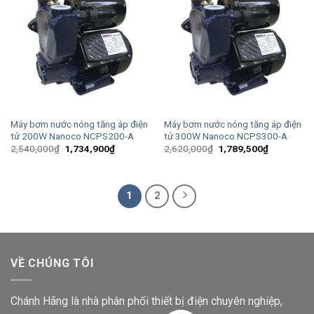
Máy bơm nước nóng tăng áp điện
Máy bơm nước nóng tăng áp điện
tử 200W Nanoco NCPS200-A
tử 300W Nanoco NCPS300-A
Giá
Giá
Giá
Giá
2,540,000
₫
1,734,900
₫
2,620,000
₫
1,789,500
₫
gốc
hiện
gốc
hiện
là:
tại
là:
tại
2,540,000₫.
là:
2,620,000₫.
là:
1,734,900₫.
1,789,500
1
2
VỀ CHÚNG TÔI
Chánh Hãng là nhà phân phối thiết bị điện chuyên nghiệp,