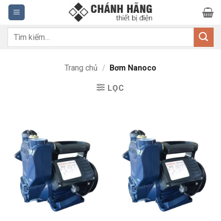
Bỏ
qua
nội
Tìm
dung
kiếm:
Trang chủ
/
Bơm Nanoco
LỌC