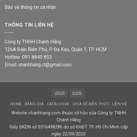
Bảo vệ thông tin
cá nhân
THÔNG TIN LIÊN HỆ
Công ty THHH Chánh Hãng
126A Điện Biên Phủ, P. Đa Kao, Quận 1, TP. HCM
Hotline: 091 8840 853
Email: chanhhang.ct@gmail.com
Cash
Bank
On
Transfer
HOME
BẢNG GIÁ
CATALOGUE
CHIA SẺ KIẾN THỨC
LIÊN HỆ
Delivery
Website chanhhang.com thuộc sở hữu của Công ty TNHH
Chánh Hãng
Giấy ĐKDN số 0316498286 do sở KHĐT TP. Hồ Chí Minh cấp
ngày 22/09/2020