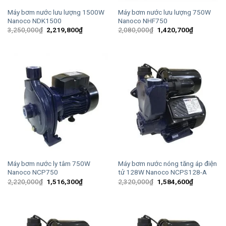
Máy bơm nước lưu lượng 1500W
Máy bơm nước lưu lượng 750W
Nanoco NDK1500
Nanoco NHF750
Giá
Giá
Giá
Giá
3,250,000
₫
2,219,800
₫
2,080,000
₫
1,420,700
₫
gốc
hiện
gốc
hiện
là:
tại
là:
tại
3,250,000₫.
là:
2,080,000₫.
là:
2,219,800₫.
1,420,700
Máy bơm nước ly tâm 750W
Máy bơm nước nóng tăng áp điện
Nanoco NCP750
tử 128W Nanoco NCPS128-A
Giá
Giá
Giá
Giá
2,220,000
₫
1,516,300
₫
2,320,000
₫
1,584,600
₫
gốc
hiện
gốc
hiện
là:
tại
là:
tại
2,220,000₫.
là:
2,320,000₫.
là:
1,516,300₫.
1,584,600