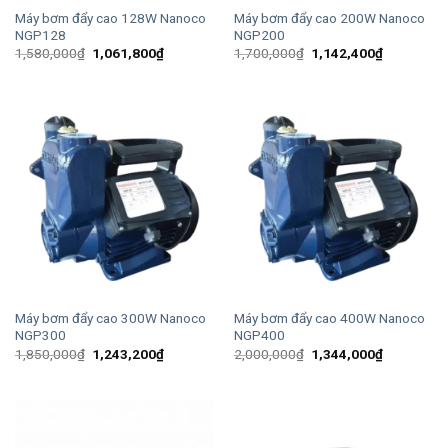
Máy bơm đẩy cao 128W Nanoco
Máy bơm đẩy cao 200W Nanoco
NGP128
NGP200
Giá
Giá
Giá
Giá
1,580,000
₫
1,061,800
₫
1,700,000
₫
1,142,400
₫
gốc
hiện
gốc
hiện
là:
tại
là:
tại
1,580,000₫.
là:
1,700,000₫.
là:
1,061,800₫.
1,142,400
Máy bơm đẩy cao 300W Nanoco
Máy bơm đẩy cao 400W Nanoco
NGP300
NGP400
Giá
Giá
Giá
Giá
1,850,000
₫
1,243,200
₫
2,000,000
₫
1,344,000
₫
gốc
hiện
gốc
hiện
là:
tại
là:
tại
1,850,000₫.
là:
2,000,000₫.
là:
1,243,200₫.
1,344,000