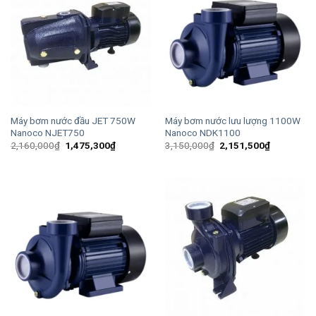
Máy bơm nước đầu JET 750W
Máy bơm nước lưu lượng 1100W
Nanoco NJET750
Nanoco NDK1100
Giá
Giá
Giá
Giá
2,160,000
₫
1,475,300
₫
3,150,000
₫
2,151,500
₫
gốc
hiện
gốc
hiện
là:
tại
là:
tại
2,160,000₫.
là:
3,150,000₫.
là:
1,475,300₫.
2,151,500