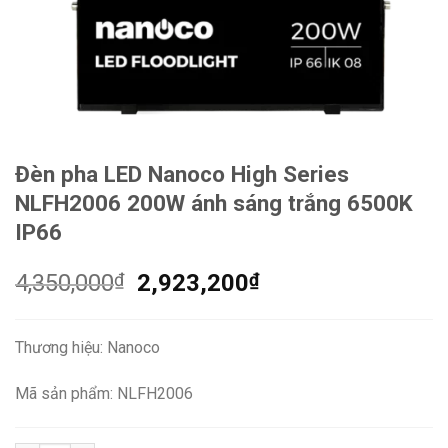
Đèn pha LED Nanoco High Series
NLFH2006 200W ánh sáng trắng 6500K
IP66
Giá
Giá
4,350,000
₫
2,923,200
₫
gốc
hiện
là:
tại
Thương hiệu: Nanoco
4,350,000₫.
là:
2,923,200₫.
Mã sản phẩm: NLFH2006