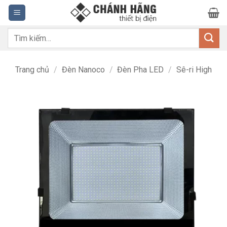
Bỏ
qua
nội
Tìm
dung
kiếm:
Trang chủ
/
Đèn Nanoco
/
Đèn Pha LED
/
Sê-ri High