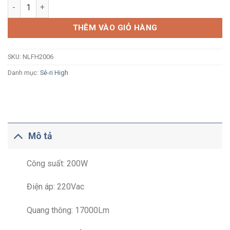
Đèn pha LED Nanoco High Series NLFH2006 200W ánh sáng trắ
THÊM VÀO GIỎ HÀNG
SKU:
NLFH2006
Danh mục:
Sê-ri High
Mô tả
Công suất: 200W
Điện áp: 220Vac
Quang thông: 17000Lm