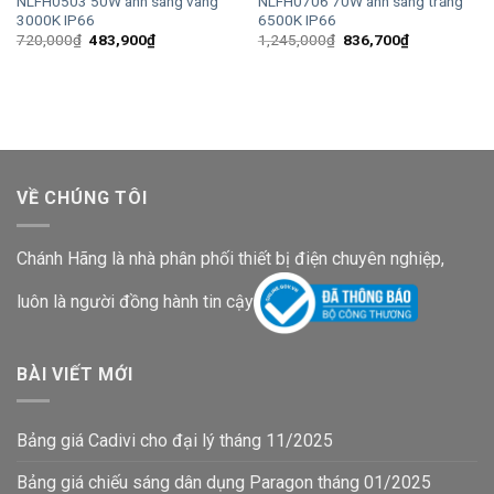
NLFH0503 50W ánh sáng vàng
NLFH0706 70W ánh sáng trắng
3000K IP66
6500K IP66
Giá
Giá
Giá
Giá
720,000
₫
483,900
₫
1,245,000
₫
836,700
₫
gốc
hiện
gốc
hiện
là:
tại
là:
tại
720,000₫.
là:
1,245,000₫.
là:
483,900₫.
836,700₫.
VỀ CHÚNG TÔI
Chánh Hãng là nhà phân phối thiết bị điện chuyên nghiệp,
luôn là người đồng hành tin cậy
BÀI VIẾT MỚI
Bảng giá Cadivi cho đại lý tháng 11/2025
Bảng giá chiếu sáng dân dụng Paragon tháng 01/2025