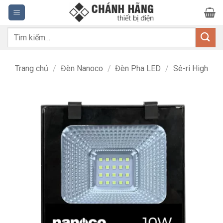
Bỏ
qua
nội
Tìm
dung
kiếm:
Trang chủ
/
Đèn Nanoco
/
Đèn Pha LED
/
Sê-ri High