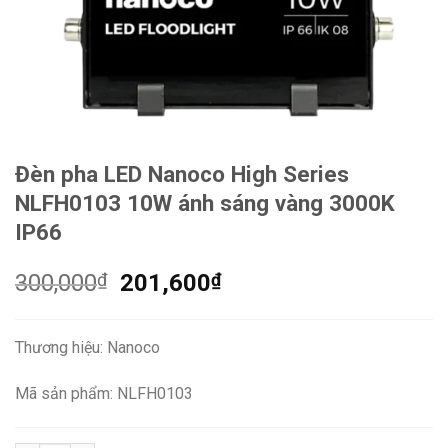
Đèn pha LED Nanoco High Series
NLFH0103 10W ánh sáng vàng 3000K
IP66
Giá
Giá
300,000
₫
201,600
₫
gốc
hiện
là:
tại
Thương hiệu: Nanoco
300,000₫.
là:
201,600₫.
Mã sản phẩm: NLFH0103