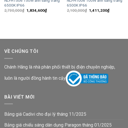
NLFH1506 150W ánh sáng trắng
NLFH1006 100W ánh sáng trắng
6500K IP66
6500K IP66
Giá
Giá
Giá
Giá
2,730,000
₫
1,834,600
₫
2,100,000
₫
1,411,200
₫
gốc
hiện
gốc
hiện
là:
tại
là:
tại
2,730,000₫.
là:
2,100,000₫.
là:
1,834,600₫.
1,411,200
VỀ CHÚNG TÔI
Chánh Hãng là nhà phân phối thiết bị điện chuyên nghiệp,
luôn là người đồng hành tin cậy
BÀI VIẾT MỚI
Bảng giá Cadivi cho đại lý tháng 11/2025
Bảng giá chiếu sáng dân dụng Paragon tháng 01/2025