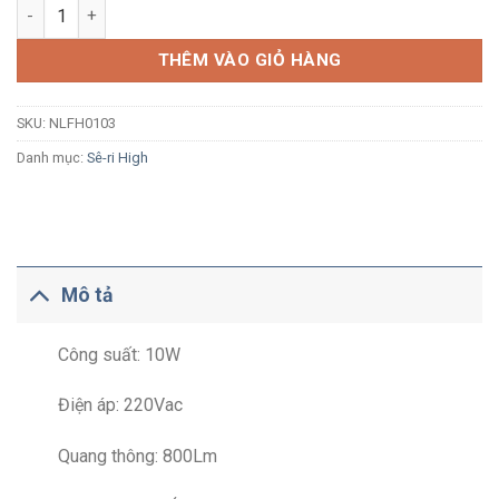
Đèn pha LED Nanoco High Series NLFH0103 10W ánh sáng vàng
THÊM VÀO GIỎ HÀNG
SKU:
NLFH0103
Danh mục:
Sê-ri High
Mô tả
Công suất: 10W
Điện áp: 220Vac
Quang thông: 800Lm