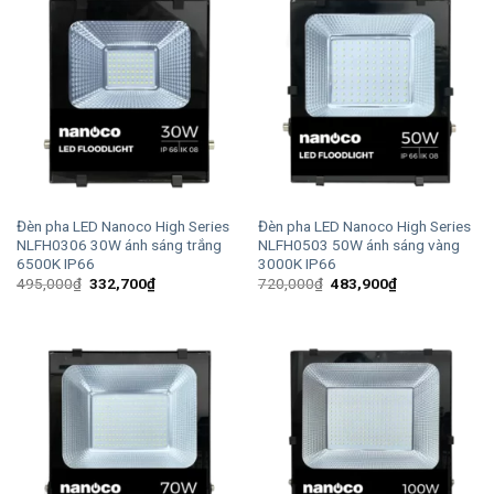
Đèn pha LED Nanoco High Series
Đèn pha LED Nanoco High Series
NLFH0306 30W ánh sáng trắng
NLFH0503 50W ánh sáng vàng
6500K IP66
3000K IP66
Giá
Giá
Giá
Giá
495,000
₫
332,700
₫
720,000
₫
483,900
₫
gốc
hiện
gốc
hiện
là:
tại
là:
tại
495,000₫.
là:
720,000₫.
là:
332,700₫.
483,900₫.