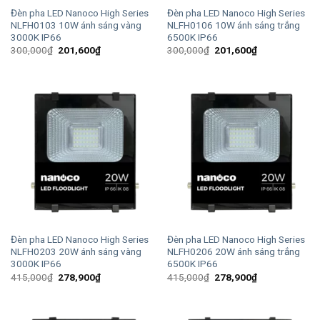
Đèn pha LED Nanoco High Series
Đèn pha LED Nanoco High Series
NLFH0103 10W ánh sáng vàng
NLFH0106 10W ánh sáng trắng
3000K IP66
6500K IP66
Giá
Giá
Giá
Giá
300,000
₫
201,600
₫
300,000
₫
201,600
₫
gốc
hiện
gốc
hiện
là:
tại
là:
tại
300,000₫.
là:
300,000₫.
là:
201,600₫.
201,600₫.
Đèn pha LED Nanoco High Series
Đèn pha LED Nanoco High Series
NLFH0203 20W ánh sáng vàng
NLFH0206 20W ánh sáng trắng
3000K IP66
6500K IP66
Giá
Giá
Giá
Giá
415,000
₫
278,900
₫
415,000
₫
278,900
₫
gốc
hiện
gốc
hiện
là:
tại
là:
tại
415,000₫.
là:
415,000₫.
là:
278,900₫.
278,900₫.