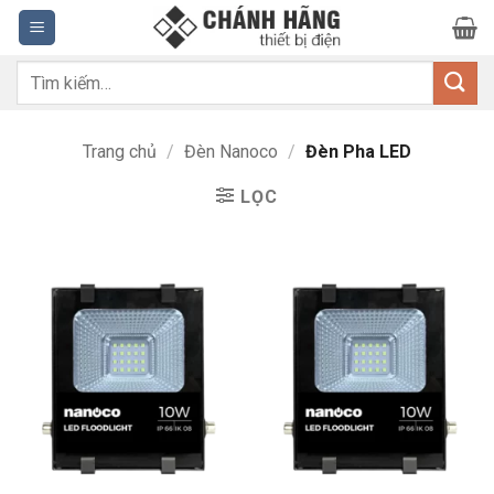
Bỏ
qua
nội
Tìm
dung
kiếm:
Trang chủ
/
Đèn Nanoco
/
Đèn Pha LED
LỌC