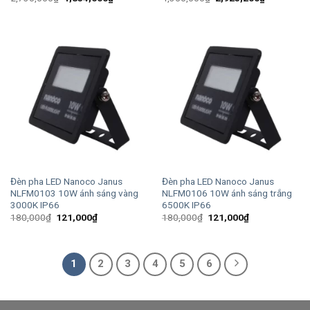
gốc
hiện
gốc
hiện
là:
tại
là:
tại
2,730,000₫.
là:
4,350,000₫.
là:
1,834,600₫.
2,923,200
Đèn pha LED Nanoco Janus
Đèn pha LED Nanoco Janus
NLFM0103 10W ánh sáng vàng
NLFM0106 10W ánh sáng trắng
3000K IP66
6500K IP66
Giá
Giá
Giá
Giá
180,000
₫
121,000
₫
180,000
₫
121,000
₫
gốc
hiện
gốc
hiện
là:
tại
là:
tại
180,000₫.
là:
180,000₫.
là:
121,000₫.
121,000₫.
1
2
3
4
5
6