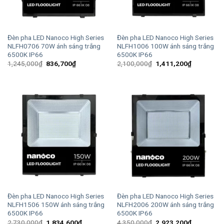
Đèn pha LED Nanoco High Series
Đèn pha LED Nanoco High Series
NLFH0706 70W ánh sáng trắng
NLFH1006 100W ánh sáng trắng
6500K IP66
6500K IP66
Giá
Giá
Giá
Giá
1,245,000
₫
836,700
₫
2,100,000
₫
1,411,200
₫
gốc
hiện
gốc
hiện
là:
tại
là:
tại
1,245,000₫.
là:
2,100,000₫.
là:
836,700₫.
1,411,200
Đèn pha LED Nanoco High Series
Đèn pha LED Nanoco High Series
NLFH1506 150W ánh sáng trắng
NLFH2006 200W ánh sáng trắng
6500K IP66
6500K IP66
Giá
Giá
Giá
Giá
2,730,000
₫
1,834,600
₫
4,350,000
₫
2,923,200
₫