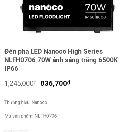
Đèn pha LED Nanoco High Series
NLFH0706 70W ánh sáng trắng 6500K
IP66
Giá
Giá
1,245,000
₫
836,700
₫
gốc
hiện
là:
tại
Thương hiệu: Nanoco
1,245,000₫.
là:
836,700₫.
Mã sản phẩm: NLFH0706