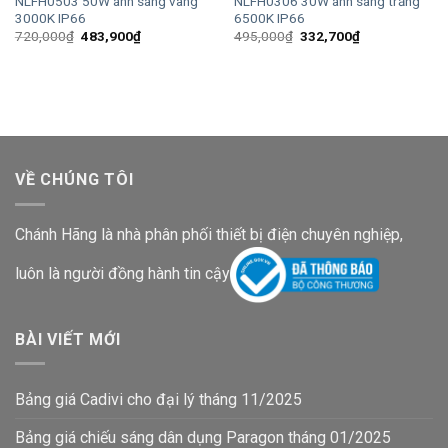
NLFH0503 50W ánh sáng vàng
NLFH0306 30W ánh sáng trắng
3000K IP66
6500K IP66
Giá
Giá
Giá
Giá
720,000
₫
483,900
₫
495,000
₫
332,700
₫
gốc
hiện
gốc
hiện
là:
tại
là:
tại
720,000₫.
là:
495,000₫.
là:
483,900₫.
332,700₫.
VỀ CHÚNG TÔI
Chánh Hãng là nhà phân phối thiết bị điện chuyên nghiệp,
luôn là người đồng hành tin cậy
BÀI VIẾT MỚI
Bảng giá Cadivi cho đại lý tháng 11/2025
Bảng giá chiếu sáng dân dụng Paragon tháng 01/2025