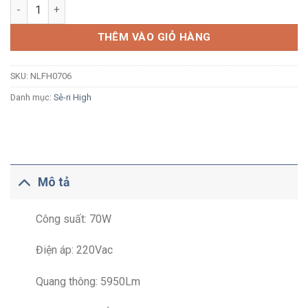
Đèn pha LED Nanoco High Series NLFH0706 70W ánh sáng trắn
THÊM VÀO GIỎ HÀNG
SKU:
NLFH0706
Danh mục:
Sê-ri High
Mô tả
Công suất: 70W
Điện áp: 220Vac
Quang thông: 5950Lm