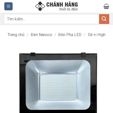
Bỏ
qua
nội
Tìm
dung
kiếm:
Trang chủ
/
Đèn Nanoco
/
Đèn Pha LED
/
Sê-ri High