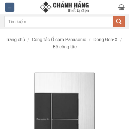
Bỏ
qua
nội
Tìm
dung
kiếm:
Trang chủ
/
Công tắc Ổ cắm Panasonic
/
Dòng Gen-X
/
Bộ công tắc