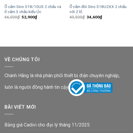
Ổ cắm Sino S18/10US 2 chấu và
Ổ cắm đôi Sino S18U2XX 2 chấu
ổ cắm 3 chấu kiểu Úc
với 2 lổ
Giá
Giá
Giá
Giá
66,500
₫
52,900
₫
43,500
₫
34,600
₫
gốc
hiện
gốc
hiện
là:
tại
là:
tại
66,500₫.
là:
43,500₫.
là:
52,900₫.
34,600₫.
VỀ CHÚNG TÔI
Chánh Hãng là nhà phân phối thiết bị điện chuyên nghiệp,
luôn là người đồng hành tin cậy
BÀI VIẾT MỚI
Bảng giá Cadivi cho đại lý tháng 11/2025