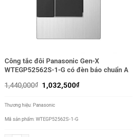
Công tắc đôi Panasonic Gen-X
WTEGP52562S-1-G có đèn báo chuẩn A
Giá
Giá
1,440,000
₫
1,032,500
₫
gốc
hiện
là:
tại
Thương hiệu: Panasonic
1,440,000₫.
là:
1,032,500₫.
Mã sản phẩm: WTEGP52562S-1-G