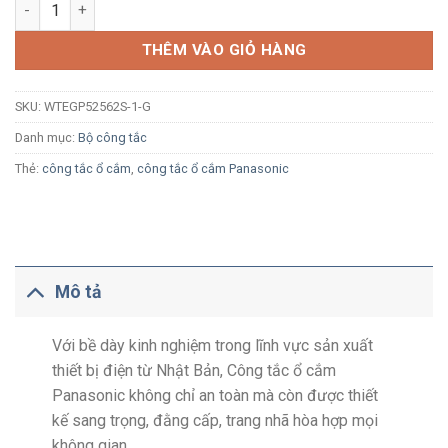
Công tắc đôi Panasonic Gen-X WTEGP52562S-1-G có đèn báo 
THÊM VÀO GIỎ HÀNG
SKU:
WTEGP52562S-1-G
Danh mục:
Bộ công tắc
Thẻ:
công tắc ổ cắm
,
công tắc ổ cắm Panasonic
Mô tả
Với bề dày kinh nghiệm trong lĩnh vực sản xuất
thiết bị điện từ Nhật Bản, Công tắc ổ cắm
Panasonic không chỉ an toàn mà còn được thiết
kế sang trọng, đằng cấp, trang nhã hòa hợp mọi
không gian