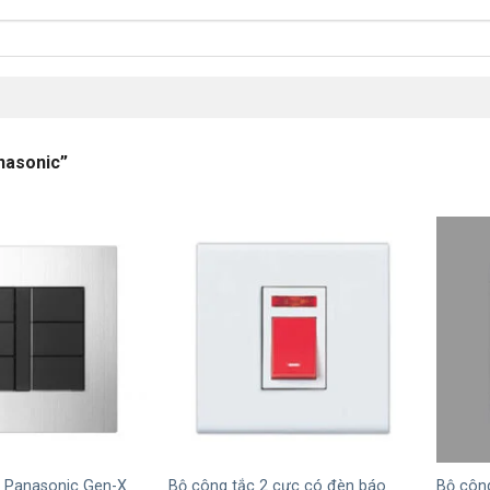
nasonic”
+
+
c Panasonic Gen-X
Bộ công tắc 2 cực có đèn báo
Bộ côn