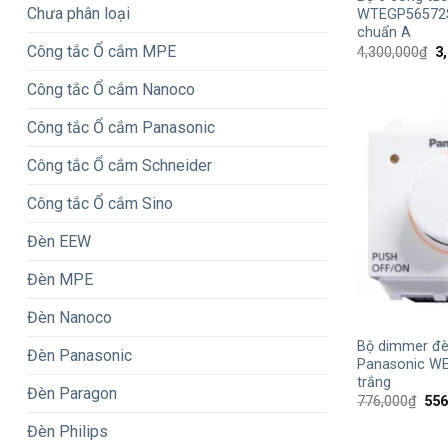
Chưa phân loại
WTEGP56572S
chuẩn A
Công tắc Ổ cắm MPE
G
4,300,000
₫
3
g
là
Công tắc Ổ cắm Nanoco
4,
Công tắc Ổ cắm Panasonic
Công tắc Ổ cắm Schneider
Công tắc Ổ cắm Sino
Đèn EEW
Đèn MPE
+
Đèn Nanoco
Bộ dimmer đ
Đèn Panasonic
Panasonic W
trắng
Đèn Paragon
Giá
776,000
₫
556
gốc
là:
Đèn Philips
776