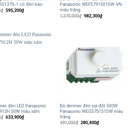
5137S-1 có đèn báo
Panasonic WEF5791501SW-VN
màu trắng
Giá
Giá
0
₫
595,200
₫
gốc
hiện
Giá
Giá
1,370,000
₫
982,300
₫
là:
tại
gốc
hiện
830,000₫.
là:
là:
tại
595,200₫.
1,370,000₫.
là:
982,300₫.
+
mer đèn LED Panasonic
Bộ dimmer đèn sợi đốt 500W
912H 50W màu xám
Panasonic WEG575151SW màu
trắng
Giá
Giá
0
₫
633,900
₫
gốc
hiện
Giá
Giá
391,000
₫
280,400
₫
là:
tại
gốc
hiện
884,000₫.
là:
là:
tại
633,900₫.
391,000₫.
là: