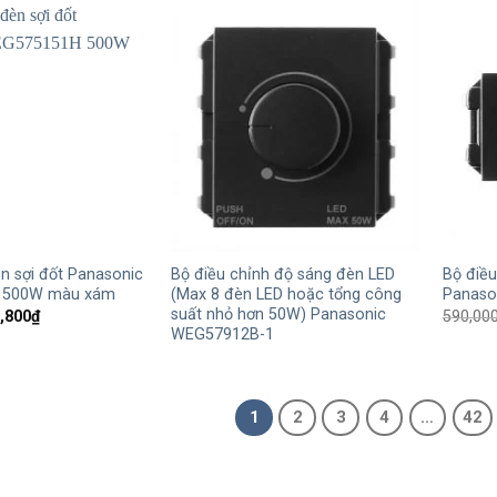
556,400₫.
+
+
n sợi đốt Panasonic
Bộ điều chỉnh độ sáng đèn LED
Bộ điều
 500W màu xám
(Max 8 đèn LED hoặc tổng công
Panaso
suất nhỏ hơn 50W) Panasonic
Giá
,800
₫
590,00
hiện
WEG57912B-1
tại
,000₫.
là:
428,800₫.
1
2
3
4
…
42