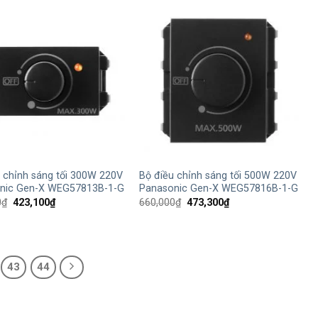
280,400₫.
+
 chỉnh sáng tối 300W 220V
Bộ điều chỉnh sáng tối 500W 220V
nic Gen-X WEG57813B-1-G
Panasonic Gen-X WEG57816B-1-G
Giá
Giá
Giá
Giá
0
₫
423,100
₫
660,000
₫
473,300
₫
gốc
hiện
gốc
hiện
là:
tại
là:
tại
590,000₫.
là:
660,000₫.
là:
423,100₫.
473,300₫.
43
44