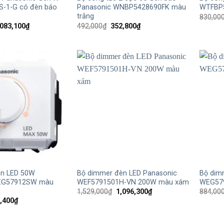
-1-G có đèn báo
Panasonic WNBP5428690FK màu
WTFBP5
trắng
830,00
iá
Giá
Giá
Giá
,083,100
₫
492,000
₫
352,800
₫
ốc
hiện
gốc
hiện
:
tại
là:
tại
300,000₫.
là:
492,000₫.
là:
3,083,100₫.
352,800₫.
+
+
èn LED 50W
Bộ dimmer đèn LED Panasonic
Bộ dim
EG57912SW màu
WEF5791501H-VN 200W màu xám
WEG57
Giá
Giá
1,529,000
₫
1,096,300
₫
884,00
gốc
hiện
Giá
,400
₫
là:
tại
hiện
1,529,000₫.
là:
tại
1,096,300₫.
,000₫.
là: