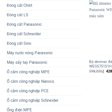
Đóng cắt Chint
Đóng cắt LS
Đóng cắt Panasonic
Đóng cắt Schneider
Đóng cắt Sino
+
Máy nước nóng Panasonic
Bộ dimmer đè
Máy sấy tay Panasonic
WEG575151H
Giá
598,000
₫
428
Ổ cắm công nghiệp MPE
gốc
là:
Ổ cắm công nghiệp Nanoco
598
Ổ cắm công nghiệp PCE
Ổ cắm công nghiệp Schneider
Ống điện MPE