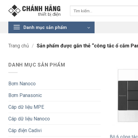
Bỏ
Tìm
qua
kiếm:
nội
dung
Danh mục sản phẩm
Trang chủ
/
Sản phẩm được gắn thẻ “công tắc ổ cắm Pa
DANH MỤC SẢN PHẨM
Bơm Nanoco
Bơm Panasonic
Cáp dữ liệu MPE
Cáp dữ liệu Nanoco
+
Cáp điện Cadivi
Bộ 6 công tắ