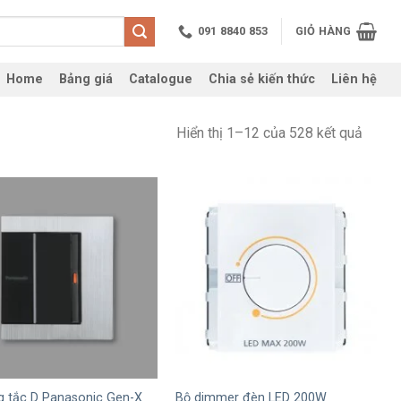
091 8840 853
GIỎ HÀNG
Home
Bảng giá
Catalogue
Chia sẻ kiến thức
Liên hệ
Hiển thị 1–12 của 528 kết quả
+
g tắc D Panasonic Gen-X
Bộ dimmer đèn LED 200W