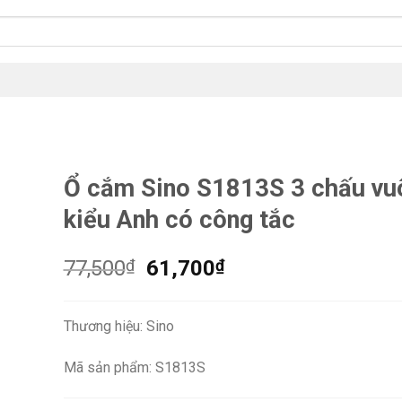
Ổ cắm Sino S1813S 3 chấu vu
kiểu Anh có công tắc
Giá
Giá
77,500
₫
61,700
₫
gốc
hiện
là:
tại
Thương hiệu: Sino
77,500₫.
là:
61,700₫.
Mã sản phẩm: S1813S