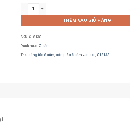
Ổ cắm Sino S1813S 3 chấu vuông kiểu Anh có công tắc
THÊM VÀO GIỎ HÀNG
SKU:
S1813S
Danh mục:
Ổ cắm
Thẻ:
công tắc ổ cắm
,
công tắc ổ cắm vanlock
,
S1813S
ại