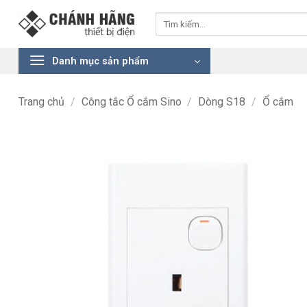
Bỏ
Tìm
qua
kiếm:
nội
dung
Danh mục sản phẩm
Trang chủ
/
Công tắc Ổ cắm Sino
/
Dòng S18
/
Ổ cắm