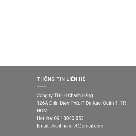
+
+
Ổ cắm Sino S18
Ổ cắm đôi Sino S18UE2 3 chấu
ổ cắm 3 chấu ki
Giá
Giá
57,000
₫
45,400
₫
gốc
hiện
Giá
66,500
₫
52,900
là:
tại
gốc
57,000₫.
là:
là:
00₫.
45,400₫.
66,500
THÔNG TIN LIÊN HỆ
Công ty THHH Chánh Hãng
126A Điện Biên Phủ, P. Đa Kao, Quận 1, TP.
HCM
Hotline: 091 8840 853
Email: chanhhang.ct@gmail.com