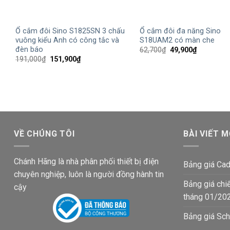
+
+
Ổ cắm đôi Sino S1825SN 3 chấu
Ổ cắm đôi đa năng Sino
vuông kiểu Anh có công tắc và
S18UAM2 có màn che
đèn báo
Giá
Giá
62,700
₫
49,900
₫
gốc
hiện
Giá
Giá
191,000
₫
151,900
₫
là:
tại
gốc
hiện
62,700₫.
là:
là:
tại
49,900₫.
191,000₫.
là:
151,900₫.
VỀ CHÚNG TÔI
BÀI VIẾT M
Chánh Hãng là nhà phân phối thiết bị điện
Bảng giá Cad
chuyên nghiệp, luôn là người đồng hành tin
Bảng giá chi
cậy
tháng 01/20
Bảng giá Sch