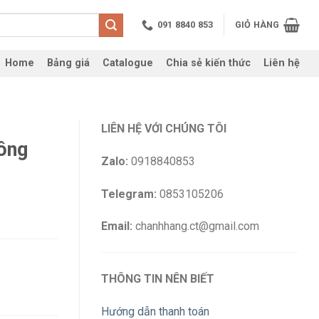
091 8840 853
GIỎ HÀNG
Home
Bảng giá
Catalogue
Chia sẻ kiến thức
Liên hệ
LIÊN HỆ VỚI CHÚNG TÔI
ông
Zalo:
0918840853
Telegram:
0853105206
Email:
chanhhang.ct@gmail.com
THÔNG TIN NÊN BIẾT
Hướng dẫn thanh toán