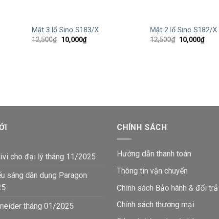
+
+
Mặt 3 lổ Sino S183/X
Mặt 2 lổ Sino S182/X
Giá
Giá
Giá
Giá
12,500
₫
10,000
₫
12,500
₫
10,000
₫
gốc
hiện
gốc
hiện
là:
tại
là:
tại
12,500₫.
là:
12,500₫.
là:
10,000₫.
10,0
ỚI
CHÍNH SÁCH
Hướng dẫn thanh toán
ivi cho đại lý tháng 11/2025
Thông tin vận chuyển
ếu sáng dân dụng Paragon
25
Chính sách Bảo hành & đổi trả
Chính sách thương mại
neider tháng 01/2025