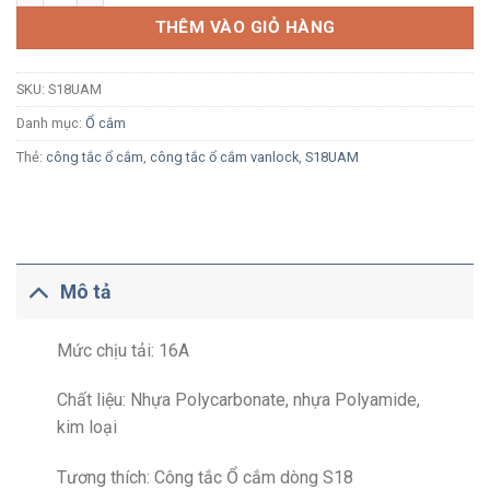
THÊM VÀO GIỎ HÀNG
SKU:
S18UAM
Danh mục:
Ổ cắm
Thẻ:
công tắc ổ cắm
,
công tắc ổ cắm vanlock
,
S18UAM
Mô tả
Mức chịu tải: 16A
Chất liệu: Nhựa Polycarbonate, nhựa Polyamide,
kim loại
Tương thích: Công tắc Ổ cắm dòng S18