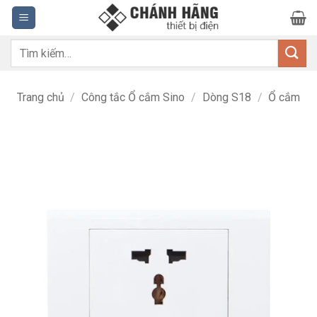
Bỏ
qua
nội
Tìm
dung
kiếm:
Trang chủ
/
Công tắc Ổ cắm Sino
/
Dòng S18
/
Ổ cắm