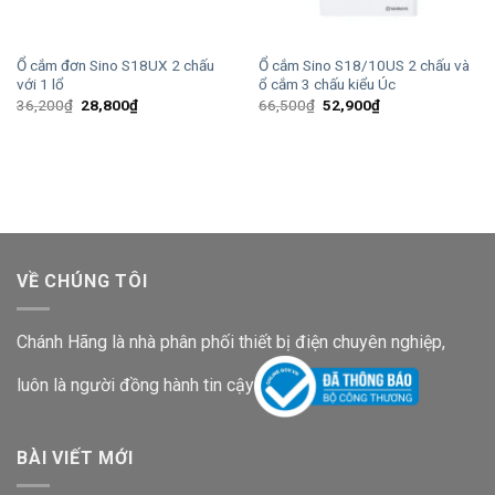
Ổ cắm đơn Sino S18UX 2 chấu
Ổ cắm Sino S18/10US 2 chấu và
với 1 lổ
ổ cắm 3 chấu kiểu Úc
Giá
Giá
Giá
Giá
36,200
₫
28,800
₫
66,500
₫
52,900
₫
gốc
hiện
gốc
hiện
là:
tại
là:
tại
36,200₫.
là:
66,500₫.
là:
28,800₫.
52,900₫.
VỀ CHÚNG TÔI
Chánh Hãng là nhà phân phối thiết bị điện chuyên nghiệp,
luôn là người đồng hành tin cậy
BÀI VIẾT MỚI