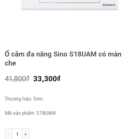
Ổ cắm đa năng Sino S18UAM có màn
che
Giá
Giá
41,800
₫
33,300
₫
gốc
hiện
là:
tại
Thương hiệu: Sino
41,800₫.
là:
33,300₫.
Mã sản phẩm: S18UAM
Ổ cắm đa năng Sino S18UAM có màn che số lượng