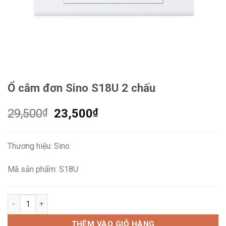
Ổ cắm đơn Sino S18U 2 chấu
Giá
Giá
29,500
₫
23,500
₫
gốc
hiện
là:
tại
Thương hiệu: Sino
29,500₫.
là:
23,500₫.
Mã sản phẩm: S18U
Ổ cắm đơn Sino S18U 2 chấu số lượng
THÊM VÀO GIỎ HÀNG