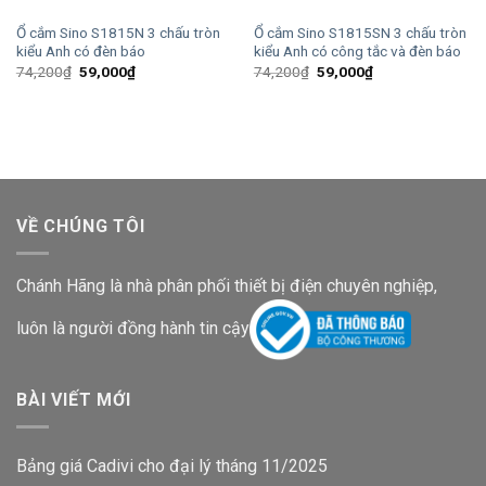
Ổ cắm Sino S1815N 3 chấu tròn
Ổ cắm Sino S1815SN 3 chấu tròn
kiểu Anh có đèn báo
kiểu Anh có công tắc và đèn báo
Giá
Giá
Giá
Giá
74,200
₫
59,000
₫
74,200
₫
59,000
₫
gốc
hiện
gốc
hiện
là:
tại
là:
tại
74,200₫.
là:
74,200₫.
là:
59,000₫.
59,000₫.
VỀ CHÚNG TÔI
Chánh Hãng là nhà phân phối thiết bị điện chuyên nghiệp,
luôn là người đồng hành tin cậy
BÀI VIẾT MỚI
Bảng giá Cadivi cho đại lý tháng 11/2025