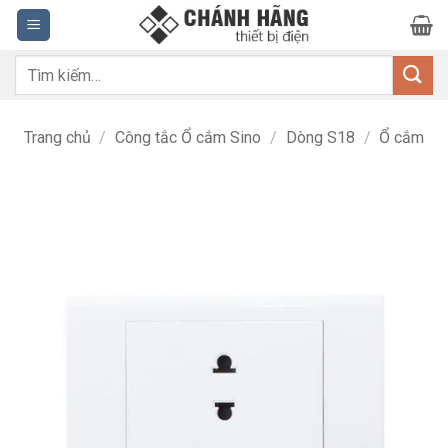
Bỏ
qua
nội
Tìm
dung
kiếm:
Trang chủ
/
Công tắc Ổ cắm Sino
/
Dòng S18
/
Ổ cắm