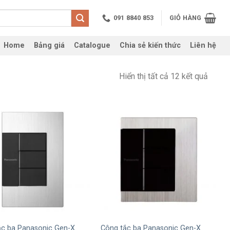
091 8840 853
GIỎ HÀNG
Home
Bảng giá
Catalogue
Chia sẻ kiến thức
Liên hệ
Hiển thị tất cả 12 kết quả
+
ắc ba Panasonic Gen-X
Công tắc ba Panasonic Gen-X