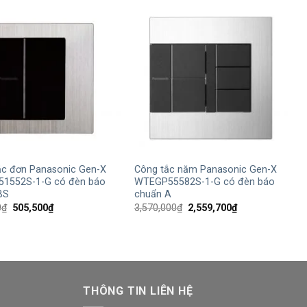
1,032,500₫.
882,000₫.
+
ắc đơn Panasonic Gen-X
Công tắc năm Panasonic Gen-X
1552S-1-G có đèn báo
WTEGP55582S-1-G có đèn báo
BS
chuẩn A
Giá
Giá
Giá
Giá
0
₫
505,500
₫
3,570,000
₫
2,559,700
₫
gốc
hiện
gốc
hiện
là:
tại
là:
tại
705,000₫.
là:
3,570,000₫.
là:
505,500₫.
2,559,700₫.
THÔNG TIN LIÊN HỆ