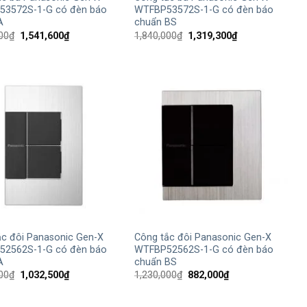
3572S-1-G có đèn báo
WTFBP53572S-1-G có đèn báo
A
chuẩn BS
Giá
Giá
Giá
Giá
00
₫
1,541,600
₫
1,840,000
₫
1,319,300
₫
gốc
hiện
gốc
hiện
là:
tại
là:
tại
2,150,000₫.
là:
1,840,000₫.
là:
1,541,600₫.
1,319,300₫.
+
ắc đôi Panasonic Gen-X
Công tắc đôi Panasonic Gen-X
2562S-1-G có đèn báo
WTFBP52562S-1-G có đèn báo
A
chuẩn BS
Giá
Giá
Giá
Giá
00
₫
1,032,500
₫
1,230,000
₫
882,000
₫
gốc
hiện
gốc
hiện
là:
tại
là:
tại
1,440,000₫.
là:
1,230,000₫.
là: