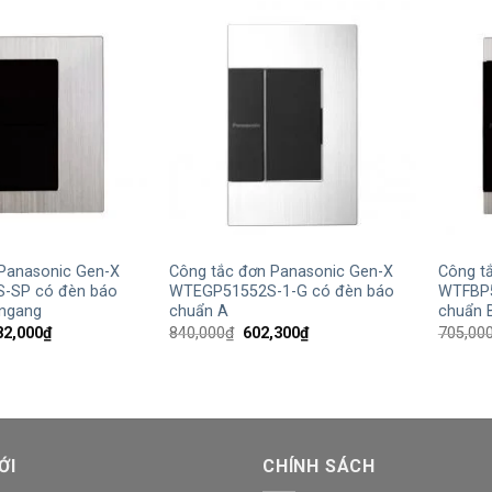
1,355,200₫.
2,072,200₫.
+
+
 Panasonic Gen-X
Công tắc đơn Panasonic Gen-X
Công t
-SP có đèn báo
WTEGP51552S-1-G có đèn báo
WTFBP5
 ngang
chuẩn A
chuẩn 
iá
Giá
Giá
Giá
82,000
₫
840,000
₫
602,300
₫
705,00
ốc
hiện
gốc
hiện
:
tại
là:
tại
230,000₫.
là:
840,000₫.
là:
882,000₫.
602,300₫.
ỚI
CHÍNH SÁCH