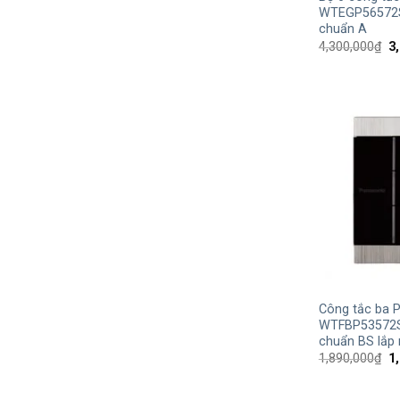
WTEGP56572S
chuẩn A
G
4,300,000
₫
3
g
là
4,
+
Công tắc ba 
WTFBP53572S
chuẩn BS lắp
G
1,890,000
₫
1
g
là
1,