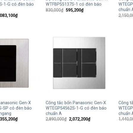
-1-G có đèn báo
WTFBP55137S-1 có đèn báo
WTEGP5
chuẩn 
Giá
Giá
830,000
₫
595,200
₫
gốc
hiện
iá
Giá
,083,100
₫
2,150,0
là:
tại
ốc
hiện
830,000₫.
là:
:
tại
595,200₫.
300,000₫.
là:
3,083,100₫.
+
+
Panasonic Gen-X
Công tắc bốn Panasonic Gen-X
Công t
-SP có đèn báo
WTEGP54562S-1-G có đèn báo
WTEGP5
 ngang
chuẩn A
chuẩn 
iá
Giá
Giá
Giá
,355,200
₫
2,890,000
₫
2,072,200
₫
1,440,0
ốc
hiện
gốc
hiện
:
tại
là:
tại
890,000₫.
là:
2,890,000₫.
là: