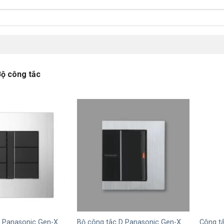
ộ công tắc
+
+
c Panasonic Gen-X
Bộ công tắc D Panasonic Gen-X
Công t