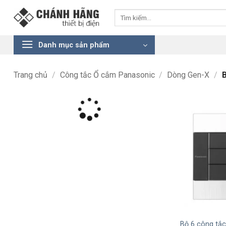
Bỏ
Tìm
qua
kiếm:
nội
dung
Danh mục sản phẩm
Trang chủ
/
Công tắc Ổ cắm Panasonic
/
Dòng Gen-X
/
B
+
Bộ 6 công tắ