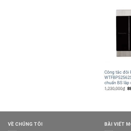
+
Công tắc đôi
WTFBP52562S
chuẩn BS lắp
G
1,230,000
₫
8
g
là
1,
VỀ CHÚNG TÔI
BÀI VIẾT M