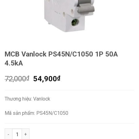
MCB Vanlock PS45N/C1050 1P 50A
4.5kA
Giá
Giá
72,000
₫
54,900
₫
gốc
hiện
là:
tại
Thương hiệu: Vanlock
72,000₫.
là:
54,900₫.
Mã sản phẩm: PS45N/C1050
MCB Vanlock PS45N/C1050 1P 50A 4.5kA số lượng