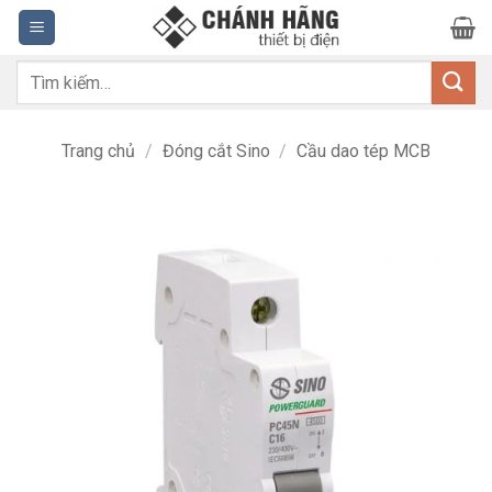
Bỏ
qua
nội
Tìm
dung
kiếm:
Trang chủ
/
Đóng cắt Sino
/
Cầu dao tép MCB