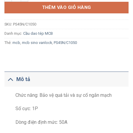
THÊM VÀO GIỎ HÀNG
SKU:
PS45N/C1050
Danh mục:
Cầu dao tép MCB
Thẻ:
mcb
,
mcb sino vanlock
,
PS45N/C1050
Mô tả
Chức năng: Bảo vệ quá tải và sự cố ngắn mạch
Số cực: 1P
Dòng điện định mức: 50A