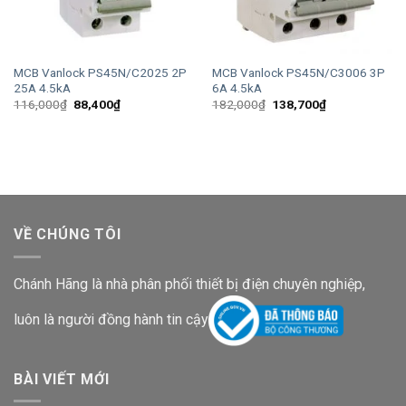
MCB Vanlock PS45N/C2025 2P
MCB Vanlock PS45N/C3006 3P
25A 4.5kA
6A 4.5kA
Giá
Giá
Giá
Giá
116,000
₫
88,400
₫
182,000
₫
138,700
₫
gốc
hiện
gốc
hiện
là:
tại
là:
tại
116,000₫.
là:
182,000₫.
là:
88,400₫.
138,700₫.
VỀ CHÚNG TÔI
Chánh Hãng là nhà phân phối thiết bị điện chuyên nghiệp,
luôn là người đồng hành tin cậy
BÀI VIẾT MỚI