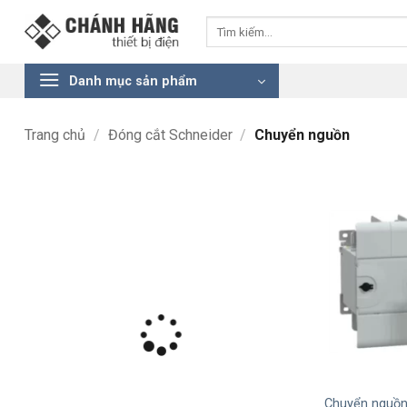
Bỏ
Tìm
qua
kiếm:
nội
dung
Danh mục sản phẩm
Trang chủ
/
Đóng cắt Schneider
/
Chuyển nguồn
+
Chuyển nguồn