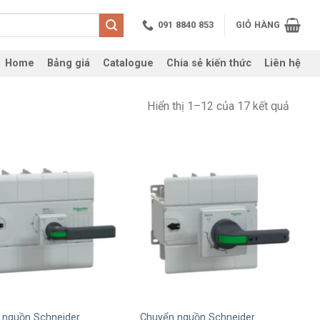
091 8840 853
GIỎ HÀNG
Home
Bảng giá
Catalogue
Chia sẻ kiến thức
Liên hệ
Hiển thị 1–12 của 17 kết quả
+
 nguồn Schneider
Chuyển nguồn Schneider