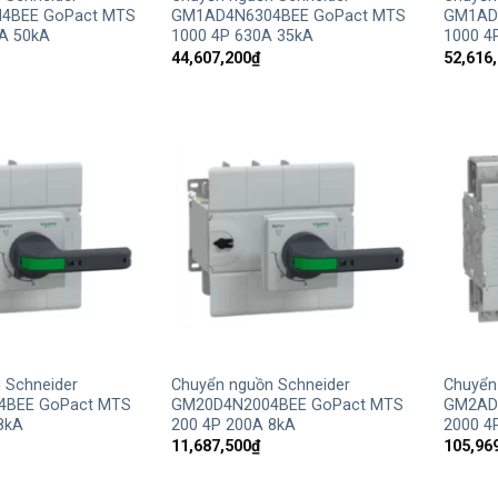
4BEE GoPact MTS
GM1AD4N6304BEE GoPact MTS
GM1AD
A 50kA
1000 4P 630A 35kA
1000 4
44,607,200
₫
52,616
+
+
 Schneider
Chuyển nguồn Schneider
Chuyển
4BEE GoPact MTS
GM20D4N2004BEE GoPact MTS
GM2AD
8kA
200 4P 200A 8kA
2000 4
11,687,500
₫
105,96