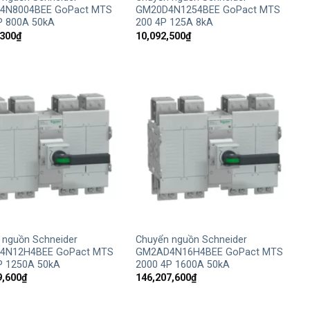
4N8004BEE GoPact MTS
GM20D4N1254BEE GoPact MTS
P 800A 50kA
200 4P 125A 8kA
,300
₫
10,092,500
₫
+
 nguồn Schneider
Chuyển nguồn Schneider
4N12H4BEE GoPact MTS
GM2AD4N16H4BEE GoPact MTS
P 1250A 50kA
2000 4P 1600A 50kA
9,600
₫
146,207,600
₫