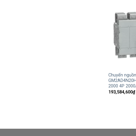
+
Chuyển nguồn
GM2AD4N20H
2000 4P 2000
193,584,600
₫