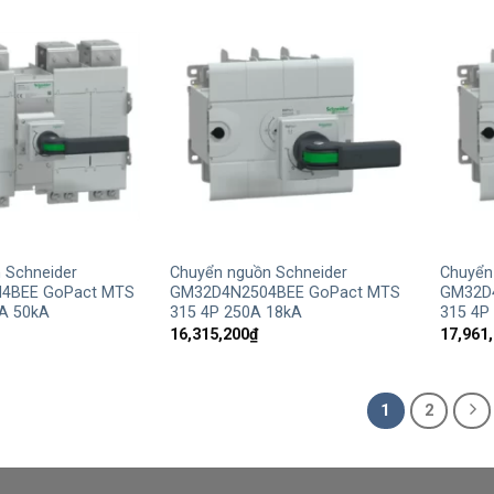
+
+
 Schneider
Chuyển nguồn Schneider
Chuyển
4BEE GoPact MTS
GM32D4N2504BEE GoPact MTS
GM32D
A 50kA
315 4P 250A 18kA
315 4P
16,315,200
₫
17,961
1
2