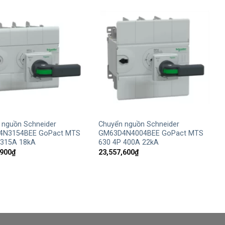
+
 nguồn Schneider
Chuyển nguồn Schneider
4N3154BEE GoPact MTS
GM63D4N4004BEE GoPact MTS
 315A 18kA
630 4P 400A 22kA
,900
₫
23,557,600
₫