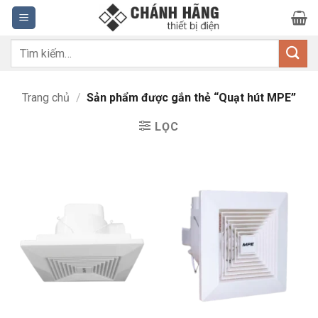
Bỏ
qua
nội
Tìm
dung
kiếm:
Trang chủ
/
Sản phẩm được gắn thẻ “Quạt hút MPE”
LỌC