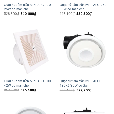
Quạt hút âm trần MPE AFC-130
Quạt hút âm trần MPE AFC-250
25W có màn che
33W có màn che
Giá
Giá
Giá
Giá
528,800
₫
340,600
₫
668,100
₫
430,300
₫
gốc
hiện
gốc
hiện
là:
tại
là:
tại
528,800₫.
là:
668,100₫.
là:
340,600₫.
430,300₫.
Quạt hút âm trần MPE AFC-300
Quạt hút âm trần MPE AFCL-
42W có màn che
130R6 30W có đèn
Giá
Giá
Giá
Giá
817,300
₫
526,400
₫
900,100
₫
579,700
₫
gốc
hiện
gốc
hiện
là:
tại
là:
tại
817,300₫.
là:
900,100₫.
là:
526,400₫.
579,700₫.