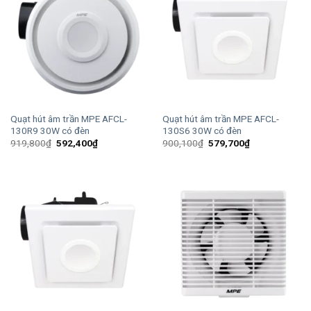
Quạt hút âm trần MPE AFCL-
Quạt hút âm trần MPE AFCL-
130R9 30W có đèn
130S6 30W có đèn
Giá
Giá
Giá
Giá
919,800
₫
592,400
₫
900,100
₫
579,700
₫
gốc
hiện
gốc
hiện
là:
tại
là:
tại
919,800₫.
là:
900,100₫.
là:
592,400₫.
579,700₫.