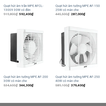
Quạt hút âm trần MPE AFCL-
Quạt hút âm tường MPE AF-150
130S9 30W có đèn
25W có màn che
Giá
Giá
Giá
Giá
919,800
₫
592,400
₫
445,500
₫
287,000
₫
gốc
hiện
gốc
hiện
là:
tại
là:
tại
919,800₫.
là:
445,500₫.
là:
592,400₫.
287,000₫.
Quạt hút âm tường MPE AF-200
Quạt hút âm tường MPE AF-250
30W có màn che
40W có màn che
Giá
Giá
Giá
Giá
534,600
₫
344,300
₫
589,100
₫
379,400
₫
gốc
hiện
gốc
hiện
là:
tại
là:
tại
534,600₫.
là:
589,100₫.
là:
344,300₫.
379,400₫.