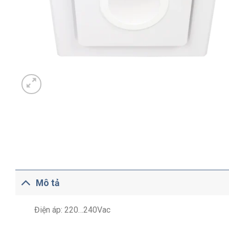
Mô tả
Điện áp: 220…240Vac