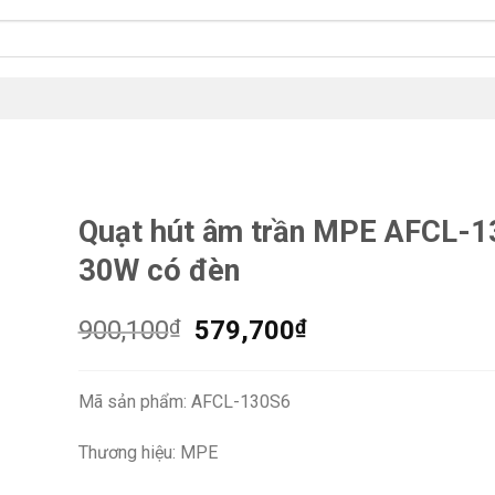
Quạt hút âm trần MPE AFCL-
30W có đèn
Giá
Giá
900,100
₫
579,700
₫
gốc
hiện
là:
tại
Mã sản phẩm: AFCL-130S6
900,100₫.
là:
579,700₫.
Thương hiệu: MPE