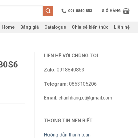
091 8840 853
GIỎ HÀNG
Home
Bảng giá
Catalogue
Chia sẻ kiến thức
Liên hệ
LIÊN HỆ VỚI CHÚNG TÔI
130S6
Zalo:
0918840853
Telegram:
0853105206
Email:
chanhhang.ct@gmail.com
THÔNG TIN NÊN BIẾT
Hướng dẫn thanh toán