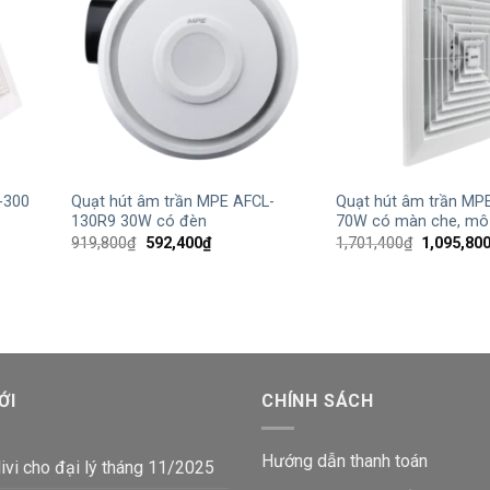
+
+
-300
Quạt hút âm trần MPE AFCL-
Quạt hút âm trần MP
130R9 30W có đèn
70W có màn che, mô 
Giá
Giá
Giá
919,800
₫
592,400
₫
1,701,400
₫
1,095,80
gốc
hiện
gốc
là:
tại
là:
919,800₫.
là:
1,701,400
₫.
592,400₫.
ỚI
CHÍNH SÁCH
Hướng dẫn thanh toán
ivi cho đại lý tháng 11/2025