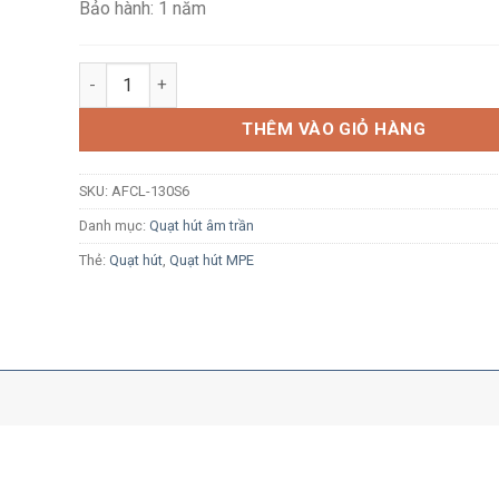
Bảo hành: 1 năm
Quạt hút âm trần MPE AFCL-130S6 30W có đèn số lượn
THÊM VÀO GIỎ HÀNG
SKU:
AFCL-130S6
Danh mục:
Quạt hút âm trần
Thẻ:
Quạt hút
,
Quạt hút MPE