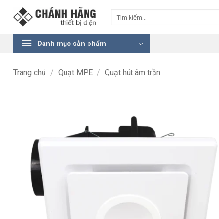
Bỏ
Tìm
qua
kiếm:
nội
dung
Danh mục sản phẩm
Trang chủ
/
Quạt MPE
/
Quạt hút âm trần