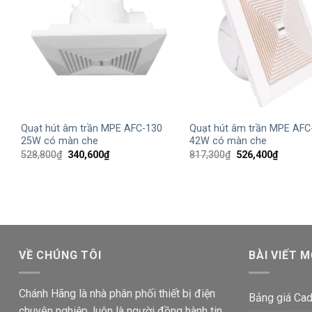
+
+
Quạt hút âm trần MPE AFC-130
Quạt hút âm trần MPE AFC
25W có màn che
42W có màn che
Giá
Giá
Giá
Giá
528,800
₫
340,600
₫
817,300
₫
526,400
₫
gốc
hiện
gốc
hiện
là:
tại
là:
tại
528,800₫.
là:
817,300₫.
là:
340,600₫.
526,400
VỀ CHÚNG TÔI
BÀI VIẾT M
Chánh Hãng là nhà phân phối thiết bị điện
Bảng giá Cad
chuyên nghiệp, luôn là người đồng hành tin