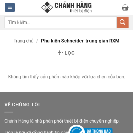
Bỏ
qua
nội
Tìm
dung
kiếm:
Trang chủ
/
Phụ kiện Schneider trung gian RXM
LỌC
Không tìm thấy sản phẩm nào khớp với lựa chọn của bạn.
VỀ CHÚNG TÔI
Chánh Hãng là nhà phân phối thiết bị điện chuyên nghiệp,
luôn là người đồng hành tin cậy