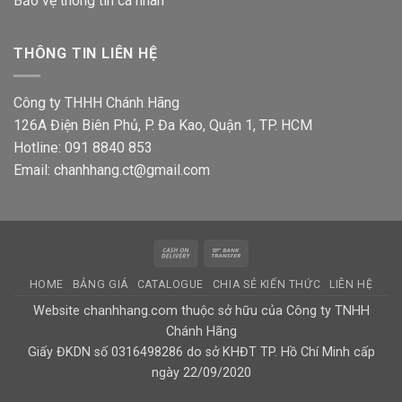
Bảo vệ thông tin
cá nhân
THÔNG TIN LIÊN HỆ
Công ty THHH Chánh Hãng
126A Điện Biên Phủ, P. Đa Kao, Quận 1, TP. HCM
Hotline: 091 8840 853
Email: chanhhang.ct@gmail.com
Cash
Bank
On
Transfer
HOME
BẢNG GIÁ
CATALOGUE
CHIA SẺ KIẾN THỨC
LIÊN HỆ
Delivery
Website chanhhang.com thuộc sở hữu của Công ty TNHH
Chánh Hãng
Giấy ĐKDN số 0316498286 do sở KHĐT TP. Hồ Chí Minh cấp
ngày 22/09/2020