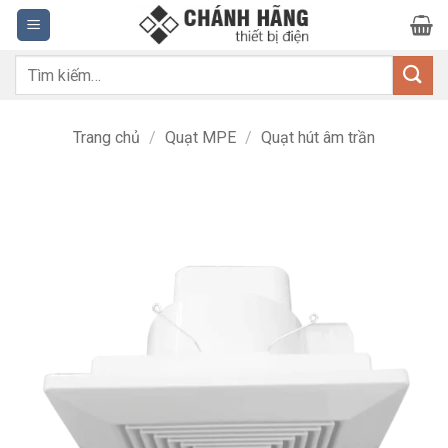
Bỏ
qua
nội
Tìm
dung
kiếm:
Trang chủ
/
Quạt MPE
/
Quạt hút âm trần