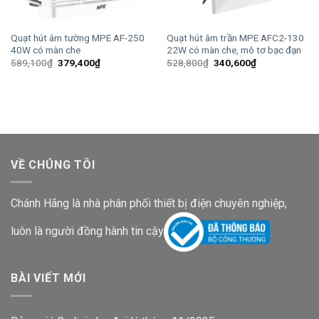
Quạt hút âm tường MPE AF-250
Quạt hút âm trần MPE AFC2-130
40W có màn che
22W có màn che, mô tơ bạc đạn
Giá
Giá
Giá
Giá
589,100
₫
379,400
₫
528,800
₫
340,600
₫
gốc
hiện
gốc
hiện
là:
tại
là:
tại
589,100₫.
là:
528,800₫.
là:
379,400₫.
340,600₫.
VỀ CHÚNG TÔI
Chánh Hãng là nhà phân phối thiết bị điện chuyên nghiệp,
luôn là người đồng hành tin cậy
BÀI VIẾT MỚI