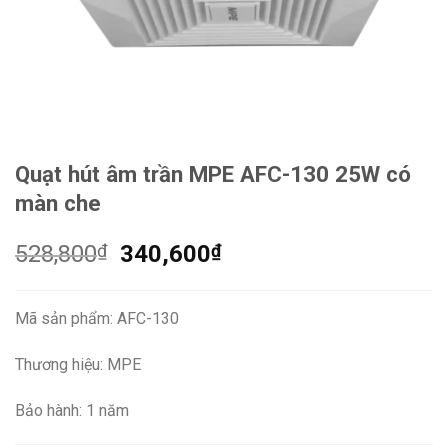
Quạt hút âm trần MPE AFC-130 25W có
màn che
Giá
Giá
528,800
₫
340,600
₫
gốc
hiện
là:
tại
Mã sản phẩm: AFC-130
528,800₫.
là:
340,600₫.
Thương hiệu: MPE
Bảo hành: 1 năm