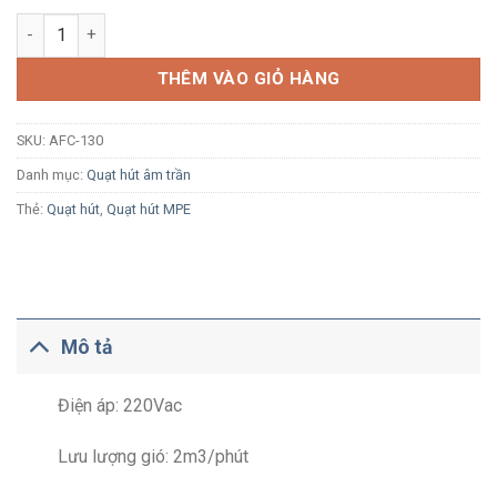
Quạt hút âm trần MPE AFC-130 25W có màn che số lượng
THÊM VÀO GIỎ HÀNG
SKU:
AFC-130
Danh mục:
Quạt hút âm trần
Thẻ:
Quạt hút
,
Quạt hút MPE
Mô tả
Điện áp: 220Vac
Lưu lượng gió: 2m3/phút