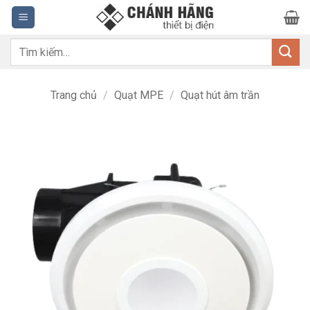
Bỏ
qua
nội
Tìm
dung
kiếm:
Trang chủ
/
Quạt MPE
/
Quạt hút âm trần