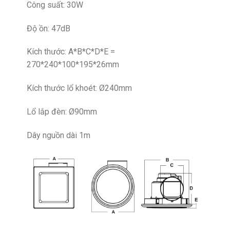
Công suất: 30W
Độ ồn: 47dB
Kích thước: A*B*C*D*E =
270*240*100*195*26mm
Kích thước lổ khoét: Ø240mm
Lổ lắp đèn: Ø90mm
Dây nguồn dài 1m