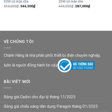
30W có màn che
25W có màn che
Giá
Giá
Giá
Giá
534,600
₫
344,300
₫
445,500
₫
287,000
₫
gốc
hiện
gốc
hiện
là:
tại
là:
tại
534,600₫.
là:
445,500₫.
là:
344,300₫.
287,000₫.
VỀ CHÚNG TÔI
Chánh Hãng là nhà phân phối thiết bị điện chuyên nghiệp,
luôn là người đồng hành tin cậy
BÀI VIẾT MỚI
Bảng giá Cadivi cho đại lý tháng 11/2025
Bảng giá chiếu sáng dân dụng Paragon tháng 01/2025