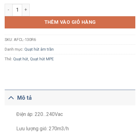
Quạt hút âm trần MPE AFCL-130R6 30W có đèn số lượng
THÊM VÀO GIỎ HÀNG
SKU:
AFCL-130R6
Danh mục:
Quạt hút âm trần
Thẻ:
Quạt hút
,
Quạt hút MPE
Mô tả
Điện áp: 220…240Vac
Lưu lượng gió: 270m3/h