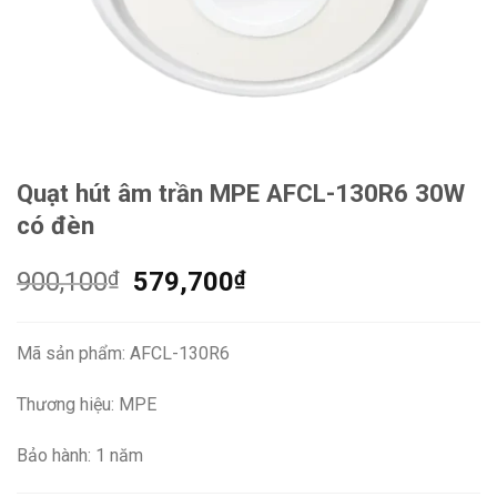
Quạt hút âm trần MPE AFCL-130R6 30W
có đèn
Giá
Giá
900,100
₫
579,700
₫
gốc
hiện
là:
tại
Mã sản phẩm: AFCL-130R6
900,100₫.
là:
579,700₫.
Thương hiệu: MPE
Bảo hành: 1 năm