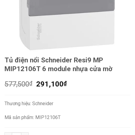
Tủ điện nổi Schneider Resi9 MP
MIP12106T 6 module nhựa cửa mờ
Giá
Giá
577,500
₫
291,100
₫
gốc
hiện
là:
tại
Thương hiệu: Schneider
577,500₫.
là:
291,100₫.
Mã sản phẩm: MIP12106T