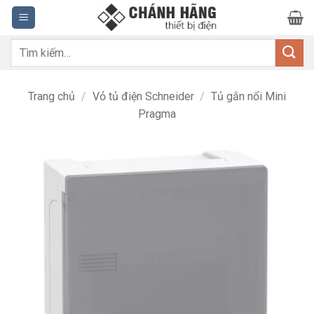
Bỏ
qua
nội
Tìm
dung
kiếm:
Trang chủ
/
Vỏ tủ điện Schneider
/
Tủ gắn nổi Mini
Pragma