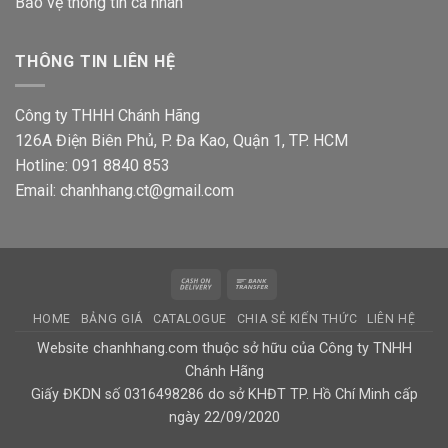
Bảo vệ thông tin
cá nhân
THÔNG TIN LIÊN HỆ
Công ty THHH Chánh Hãng
126A Điện Biên Phủ, P. Đa Kao, Quận 1, TP. HCM
Hotline: 091 8840 853
Email: chanhhang.ct@gmail.com
Cash
Bank
On
Transfer
HOME
BẢNG GIÁ
CATALOGUE
CHIA SẺ KIẾN THỨC
LIÊN HỆ
Delivery
Website chanhhang.com thuộc sở hữu của Công ty TNHH
Chánh Hãng
Giấy ĐKDN số 0316498286 do sở KHĐT TP. Hồ Chí Minh cấp
ngày 22/09/2020