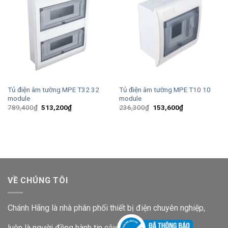
Tủ điện âm tường MPE T32 32
Tủ điện âm tường MPE T10 10
module
module
Giá
Giá
Giá
Giá
789,400
₫
513,200
₫
236,300
₫
153,600
₫
gốc
hiện
gốc
hiện
là:
tại
là:
tại
789,400₫.
là:
236,300₫.
là:
513,200₫.
153,600₫.
VỀ CHÚNG TÔI
Chánh Hãng là nhà phân phối thiết bị điện chuyên nghiệp,