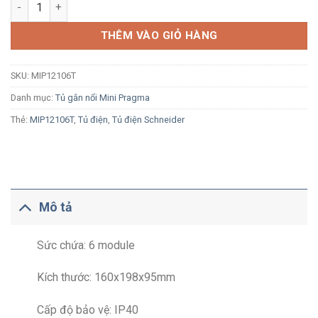
Tủ điện nổi Schneider Resi9 MP MIP12106T 6 module nhựa cử
THÊM VÀO GIỎ HÀNG
SKU:
MIP12106T
Danh mục:
Tủ gắn nổi Mini Pragma
Thẻ:
MIP12106T
,
Tủ điện
,
Tủ điện Schneider
Mô tả
Sức chứa: 6 module
Kích thước: 160x198x95mm
Cấp độ bảo vệ: IP40