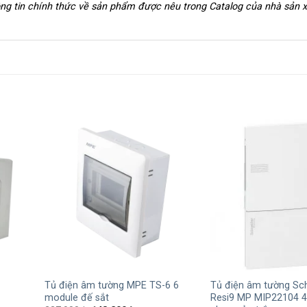
hông tin chính thức về sản phẩm được nêu trong Catalog của nhà sản 
+
+
Tủ điện âm tường MPE TS-6 6
Tủ điện âm tường Sc
module đế sắt
Resi9 MP MIP22104 