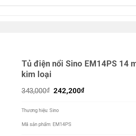
Tủ điện nổi Sino EM14PS 14 
kim loại
Giá
Giá
343,000
₫
242,200
₫
gốc
hiện
là:
tại
Thương hiệu: Sino
343,000₫.
là:
242,200₫.
Mã sản phẩm: EM14PS