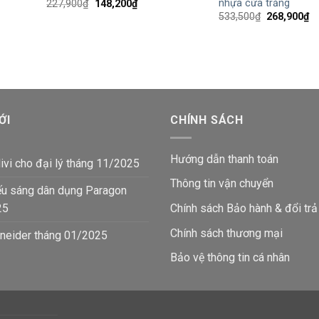
nhựa cửa trắng
Giá
Giá
227,900
₫
148,200
₫
gốc
hiện
Giá
Gi
533,500
₫
268,900
₫
là:
tại
gốc
hi
227,900₫.
là:
là:
tạ
7,400₫.
148,200₫.
533,500₫.
là:
26
ỚI
CHÍNH SÁCH
Hướng dẫn thanh toán
ivi cho đại lý tháng 11/2025
Thông tin vận chuyển
ếu sáng dân dụng Paragon
25
Chính sách Bảo hành & đổi trả
Chính sách thương mại
neider tháng 01/2025
Bảo vệ thông tin
cá nhân