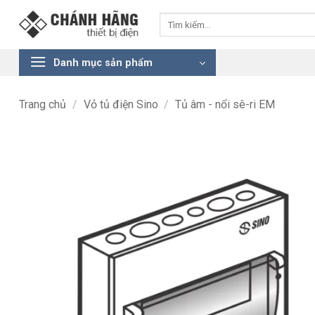
Bỏ
Tìm
qua
kiếm:
nội
dung
Danh mục sản phẩm
Trang chủ
/
Vỏ tủ điện Sino
/
Tủ âm - nổi sê-ri EM