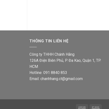
Giá
Giá
Giá
871,500
₫
566,500
₫
379,000
₫
246,4
gốc
hiện
gốc
á
là:
tại
là:
ện
871,500₫.
là:
379,0
i
566,500₫.
8,900₫.
THÔNG TIN LIÊN HỆ
Công ty THHH Chánh Hãng
126A Điện Biên Phủ, P. Đa Kao, Quận 1, TP.
HCM
Hotline: 091 8840 853
Email: chanhhang.ct@gmail.com
Cash
Bank