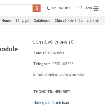
091 8840 853
GIỎ HÀNG
Home
Bảng giá
Catalogue
Chia sẻ kiến thức
Liên hệ
LIÊN HỆ VỚI CHÚNG TÔI
module
Zalo:
0918840853
Telegram:
0853105206
Email:
chanhhang.ct@gmail.com
THÔNG TIN NÊN BIẾT
Hướng dẫn thanh toán