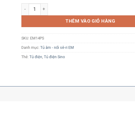
Tủ điện nổi Sino EM14PS 14 module kim loại số lượng
THÊM VÀO GIỎ HÀNG
SKU:
EM14PS
Danh mục:
Tủ âm - nổi sê-ri EM
Thẻ:
Tủ điện
,
Tủ điện Sino