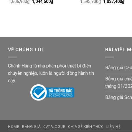
Giá
Giá
Giá
Giá
1,606,900
₫
1,044,500
₫
1,595,900
₫
1,037,400
₫
gốc
hiện
gốc
hiện
là:
tại
là:
tại
1,606,900₫.
là:
1,595,900₫.
là:
1,044,500₫.
1,03
VỀ CHÚNG TÔI
BÀI VIẾT M
Chánh Hãng là nhà phân phối thiết bị điện
Bảng giá Cad
chuyên nghiệp, luôn là người đồng hành tin
Bảng giá chi
cậy
tháng 01/20
Bảng giá Sch
HOME
BẢNG GIÁ
CATALOGUE
CHIA SẺ KIẾN THỨC
LIÊN HỆ