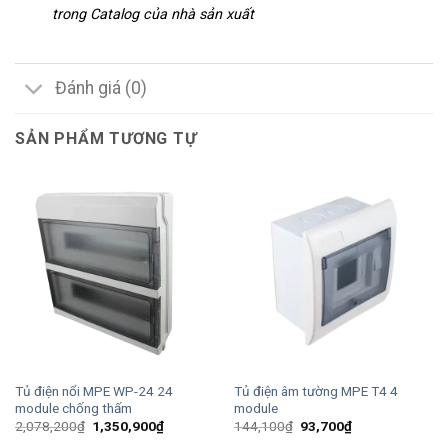
trong Catalog của nhà sản xuất
Đánh giá (0)
SẢN PHẨM TƯƠNG TỰ
Tủ điện nổi MPE WP-24 24
Tủ điện âm tường MPE T4 4
module chống thấm
module
Giá
Giá
Giá
Giá
2,078,200
₫
1,350,900
₫
144,100
₫
93,700
₫
gốc
hiện
gốc
hiện