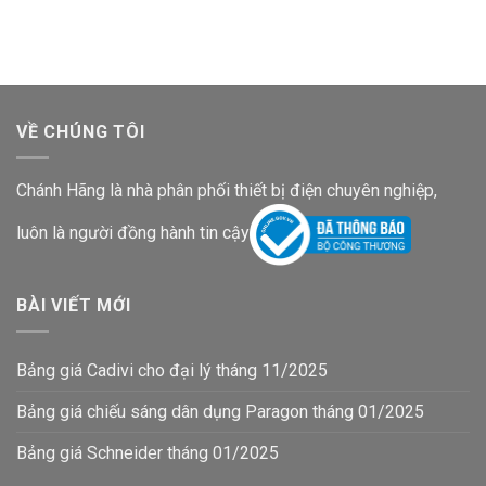
là:
tại
là:
tại
2,078,200₫.
là:
144,100₫.
là:
1,350,900₫.
93,700₫.
VỀ CHÚNG TÔI
Chánh Hãng là nhà phân phối thiết bị điện chuyên nghiệp,
luôn là người đồng hành tin cậy
BÀI VIẾT MỚI
Bảng giá Cadivi cho đại lý tháng 11/2025
Bảng giá chiếu sáng dân dụng Paragon tháng 01/2025
Bảng giá Schneider tháng 01/2025