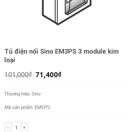
Tủ điện nổi Sino EM3PS 3 module kim
loại
Giá
Giá
101,000
₫
71,400
₫
gốc
hiện
là:
tại
Thương hiệu: Sino
101,000₫.
là:
71,400₫.
Mã sản phẩm: EM3PS
Tủ điện nổi Sino EM3PS 3 module kim loại số lượng