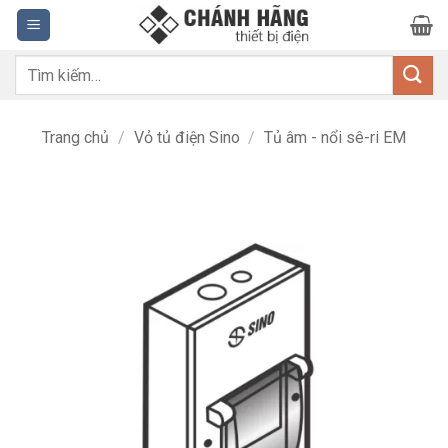
Bỏ
qua
nội
Tìm
dung
kiếm:
Trang chủ
/
Vỏ tủ điện Sino
/
Tủ âm - nổi sê-ri EM