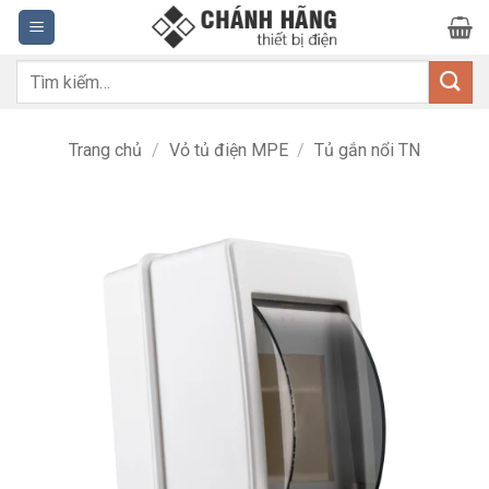
Bỏ
qua
nội
Tìm
dung
kiếm:
Trang chủ
/
Vỏ tủ điện MPE
/
Tủ gắn nổi TN