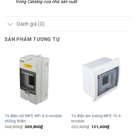
trong Catalog của nhà sản xuất
Đánh giá (0)
SẢN PHẨM TƯƠNG TỰ
Tủ điện nổi MPE WP-4 4 module
Tủ điện âm tường MPE T6 6
chống thấm
module
Giá
Giá
Giá
Giá
568,800
₫
369,800
₫
202,400
₫
131,600
₫
gốc
hiện
gốc
hiện
là:
tại
là:
tại