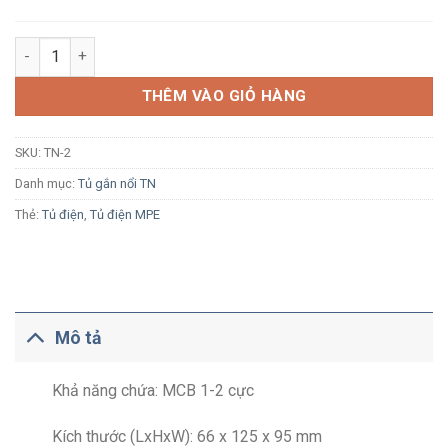
Tủ điện nổi MPE TN-2 1-2 module số lượng
THÊM VÀO GIỎ HÀNG
SKU:
TN-2
Danh mục:
Tủ gắn nổi TN
Thẻ:
Tủ điện
,
Tủ điện MPE
Mô tả
Khả năng chứa: MCB 1-2 cực
Kích thước (LxHxW): 66 x 125 x 95 mm