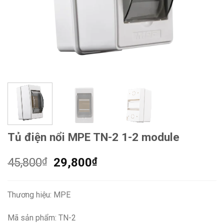
Tủ điện nổi MPE TN-2 1-2 module
Giá
Giá
45,800
₫
29,800
₫
gốc
hiện
là:
tại
Thương hiệu: MPE
45,800₫.
là:
29,800₫.
Mã sản phẩm: TN-2