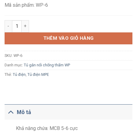
460,800₫.
Mã sản phẩm: WP-6
Tủ điện nổi MPE WP-6 6 module chống thấm số lượng
THÊM VÀO GIỎ HÀNG
SKU:
WP-6
Danh mục:
Tủ gắn nổi chống thấm WP
Thẻ:
Tủ điện
,
Tủ điện MPE
Mô tả
Khả năng chứa: MCB 5-6 cực