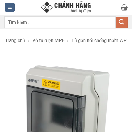
Bỏ
qua
nội
Tìm
dung
kiếm:
Trang chủ
/
Vỏ tủ điện MPE
/
Tủ gắn nổi chống thấm WP