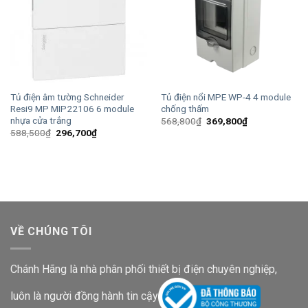
Tủ điện âm tường Schneider
Tủ điện nổi MPE WP-4 4 module
Resi9 MP MIP22106 6 module
chống thấm
nhựa cửa trắng
Giá
Giá
568,800
₫
369,800
₫
gốc
hiện
Giá
Giá
588,500
₫
296,700
₫
là:
tại
gốc
hiện
568,800₫.
là:
là:
tại
369,800₫.
588,500₫.
là:
296,700₫.
VỀ CHÚNG TÔI
Chánh Hãng là nhà phân phối thiết bị điện chuyên nghiệp,
luôn là người đồng hành tin cậy