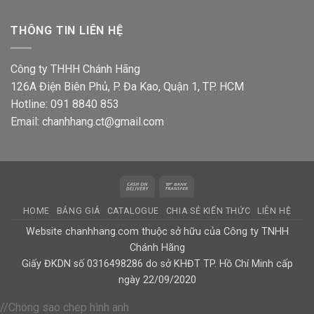
THÔNG TIN LIÊN HỆ
Công ty THHH Chánh Hãng
126A Điện Biên Phủ, P. Đa Kao, Quận 1, TP. HCM
Hotline: 091 8840 853
Email: chanhhang.ct@gmail.com
Cash
Bank
On
Transfer
HOME
BẢNG GIÁ
CATALOGUE
CHIA SẺ KIẾN THỨC
LIÊN HỆ
Delivery
Website chanhhang.com thuộc sở hữu của Công ty TNHH
Chánh Hãng
Giấy ĐKDN số 0316498286 do sở KHĐT TP. Hồ Chí Minh cấp
ngày 22/09/2020
//Chong sao chep hình anh