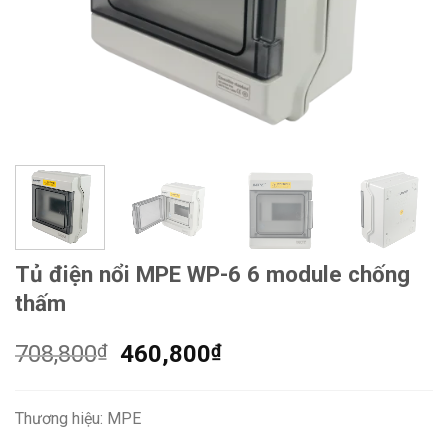
Tủ điện nổi MPE WP-6 6 module chống
thấm
Giá
Giá
708,800
₫
460,800
₫
gốc
hiện
là:
tại
Thương hiệu: MPE
708,800₫.
là: