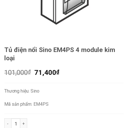
Tủ điện nổi Sino EM4PS 4 module kim
loại
Giá
Giá
101,000
₫
71,400
₫
gốc
hiện
là:
tại
Thương hiệu: Sino
101,000₫.
là:
71,400₫.
Mã sản phẩm: EM4PS
Tủ điện nổi Sino EM4PS 4 module kim loại số lượng