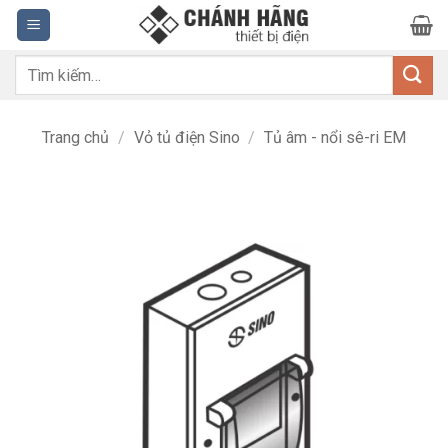
Bỏ
qua
nội
Tìm
dung
kiếm:
Trang chủ
/
Vỏ tủ điện Sino
/
Tủ âm - nổi sê-ri EM