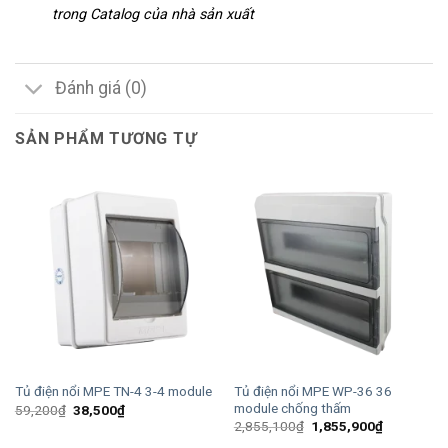
trong Catalog của nhà sản xuất
Đánh giá (0)
SẢN PHẨM TƯƠNG TỰ
Tủ điện nổi MPE WP-36 36
Tủ điện nổi MPE TN-4 3-4 module
module chống thấm
Giá
Giá
59,200
₫
38,500
₫
gốc
hiện
Giá
Giá
2,855,100
₫
1,855,900
₫
là:
tại
gốc
hiện
59,200₫.
là: