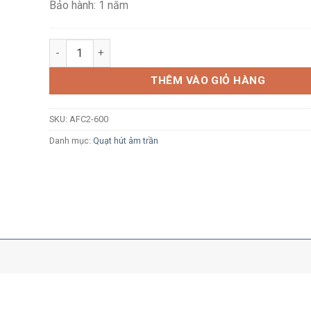
Bảo hành: 1 năm
Quạt hút âm trần MPE AFC2-600 70W có màn che, mô t
THÊM VÀO GIỎ HÀNG
SKU:
AFC2-600
Danh mục:
Quạt hút âm trần