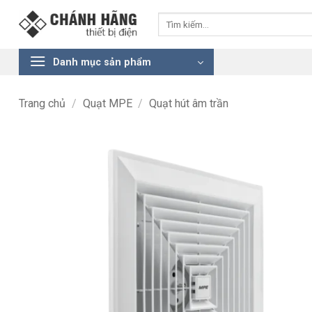
Bỏ
Tìm
qua
kiếm:
nội
dung
Danh mục sản phẩm
Trang chủ
/
Quạt MPE
/
Quạt hút âm trần