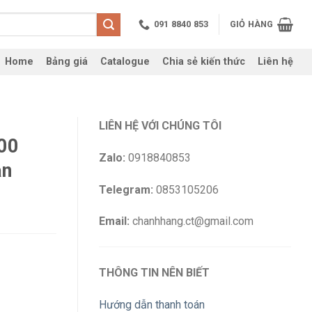
091 8840 853
GIỎ HÀNG
Home
Bảng giá
Catalogue
Chia sẻ kiến thức
Liên hệ
LIÊN HỆ VỚI CHÚNG TÔI
00
Zalo:
0918840853
ạn
Telegram:
0853105206
Email:
chanhhang.ct@gmail.com
THÔNG TIN NÊN BIẾT
Hướng dẫn thanh toán