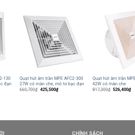
+
+
2-130
Quạt hút âm trần MPE AFC2-300
Quạt hút âm trần MP
ạc đạn
27W có màn che, mô tơ bạc đạn
42W có màn che
Giá
Giá
Giá
Gi
660,700
₫
425,500
₫
817,300
₫
526,400
₫
gốc
hiện
gốc
hi
là:
tại
là:
tạ
660,700₫.
là:
817,300₫.
là:
₫.
425,500₫.
52
ỚI
CHÍNH SÁCH