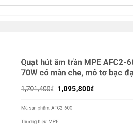
Quạt hút âm trần MPE AFC2-6
70W có màn che, mô tơ bạc đ
Giá
Giá
1,701,400
₫
1,095,800
₫
gốc
hiện
là:
tại
Mã sản phẩm: AFC2-600
1,701,400₫.
là:
1,095,800₫.
Thương hiệu: MPE