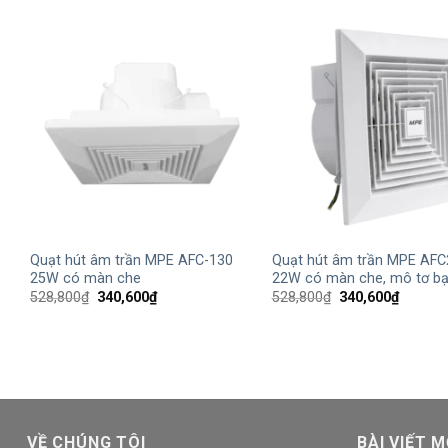
+
+
Quạt hút âm trần MPE AFC-130
Quạt hút âm trần MPE AFC
25W có màn che
22W có màn che, mô tơ b
Giá
Giá
Giá
Giá
528,800
₫
340,600
₫
528,800
₫
340,600
₫
gốc
hiện
gốc
hiện
là:
tại
là:
tại
528,800₫.
là:
528,800₫.
là:
340,600₫.
340,600
VỀ CHÚNG TÔI
BÀI VIẾT M