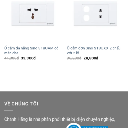
Ổ cắm đa năng Sino S18UAM có
Ổ cắm đơn Sino S18UXX 2 chấu
màn che
với 2 lổ
Giá
Giá
Giá
Giá
41,800
₫
33,300
₫
36,200
₫
28,800
₫
gốc
hiện
gốc
hiện
là:
tại
là:
tại
41,800₫.
là:
36,200₫.
là:
33,300₫.
28,800₫.
VỀ CHÚNG TÔI
Chánh Hãng là nhà phân phối thiết bị điện chuyên nghiệp,