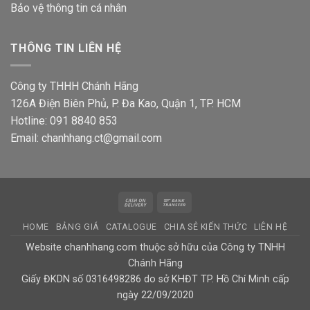
Bảo vệ thông tin
cá nhân
THÔNG TIN LIÊN HỆ
Công ty THHH Chánh Hãng
126A Điện Biên Phủ, P. Đa Kao, Quận 1, TP. HCM
Hotline: 091 8840 853
Email: chanhhang.ct@gmail.com
Cash
Bank
On
Transfer
HOME
BẢNG GIÁ
CATALOGUE
CHIA SẺ KIẾN THỨC
LIÊN HỆ
Delivery
Website chanhhang.com thuộc sở hữu của Công ty TNHH
Chánh Hãng
Giấy ĐKDN số 0316498286 do sở KHĐT TP. Hồ Chí Minh cấp
ngày 22/09/2020