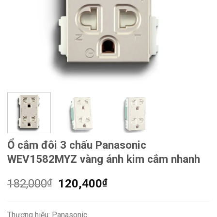
Ổ cắm đôi 3 chấu Panasonic
WEV1582MYZ vàng ánh kim cắm nhanh
Giá
Giá
182,000
₫
120,400
₫
gốc
hiện
là:
tại
Thương hiệu: Panasonic