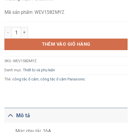
182,000₫.
là:
120,400₫.
Mã sản phẩm: WEV1582MYZ
Ổ cắm đôi 3 chấu Panasonic WEV1582MYZ vàng ánh kim cắm n
THÊM VÀO GIỎ HÀNG
SKU:
WEV1582MYZ
Danh mục:
Thiết bị và phụ kiện
Thẻ:
công tắc ổ cắm
,
công tắc ổ cắm Panasonic
Mô tả
Mức chịu tải: 16A