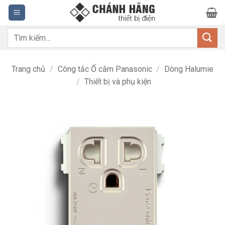
Bỏ
qua
nội
Tìm
dung
kiếm:
Trang chủ
/
Công tắc Ổ cắm Panasonic
/
Dòng Halumie
/
Thiết bị và phụ kiện