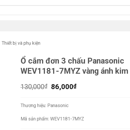
Thiết bị và phụ kiện
Ổ cắm đơn 3 chấu Panasonic
WEV1181-7MYZ vàng ánh kim b
Giá
Giá
130,000
₫
86,000
₫
gốc
hiện
là:
tại
Thương hiệu: Panasonic
130,000₫.
là:
86,000₫.
Mã sản phẩm: WEV1181-7MYZ