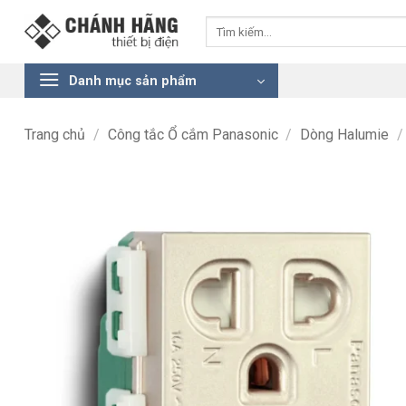
Bỏ
Tìm
qua
kiếm:
nội
dung
Danh mục sản phẩm
Trang chủ
/
Công tắc Ổ cắm Panasonic
/
Dòng Halumie
/