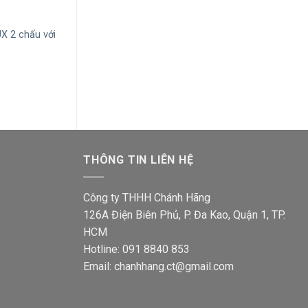
+
+
X 2 chấu với
Ổ cắm đôi Sino S18UE2 3 chấu
Mặt 4 lổ Sino S
Giá
Giá
Giá
57,000
₫
45,400
₫
15,800
₫
12,600
gốc
hiện
gốc
là:
tại
là:
57,000₫.
là:
15,800
45,400₫.
00₫.
THÔNG TIN LIÊN HỆ
Công ty THHH Chánh Hãng
126A Điện Biên Phủ, P. Đa Kao, Quận 1, TP.
HCM
Hotline: 091 8840 853
Email: chanhhang.ct@gmail.com