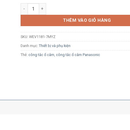
Ổ cắm đơn 3 chấu Panasonic WEV1181-7MYZ vàng ánh k
THÊM VÀO GIỎ HÀNG
SKU:
WEV1181-7MYZ
Danh mục:
Thiết bị và phụ kiện
Thẻ:
công tắc ổ cắm
,
công tắc ổ cắm Panasonic