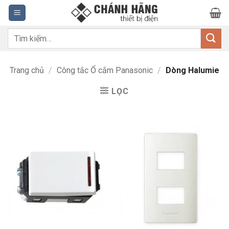
Bỏ
qua
nội
Tìm
dung
kiếm:
Trang chủ
/
Công tắc Ổ cắm Panasonic
/
Dòng Halumie
LỌC