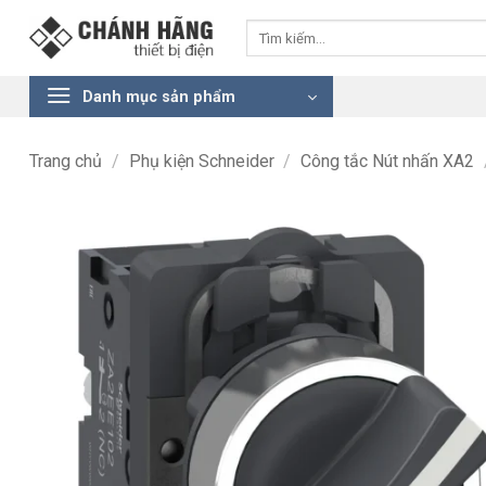
Bỏ
Tìm
qua
kiếm:
nội
dung
Danh mục sản phẩm
Trang chủ
/
Phụ kiện Schneider
/
Công tắc Nút nhấn XA2