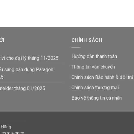
gốc
hiện
286,990₫.
là:
là:
tại
16
139,920₫.
là:
81,500₫.
ỚI
CHÍNH SÁCH
Hướng dẫn thanh toán
ivi cho đại lý tháng 11/2025
Thông tin vận chuyển
ếu sáng dân dụng Paragon
25
Chính sách Bảo hành & đổi trả
Chính sách thương mại
neider tháng 01/2025
Bảo vệ thông tin
cá nhân
h Hãng
y 22/09/2020