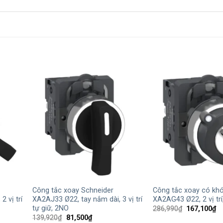
+
+
Công tắc xoay Schneider
Công tắc xoay có kh
 vị trí
XA2AJ33 Ø22, tay nắm dài, 3 vị trí
XA2AG43 Ø22, 2 vị tr
tự giữ, 2NO
Giá
Gi
286,990
₫
167,100
₫
gốc
hi
Giá
Giá
139,920
₫
81,500
₫
là:
tạ