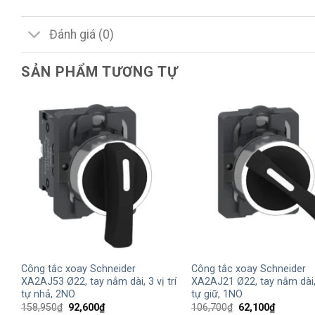
Đánh giá (0)
SẢN PHẨM TƯƠNG TỰ
+
+
Công tắc xoay Schneider
Công tắc xoay Schneider
XA2AJ53 Ø22, tay nắm dài, 3 vị trí
XA2AJ21 Ø22, tay nắm dài, 2
tự nhả, 2NO
tự giữ, 1NO
Giá
Giá
Giá
Giá
158,950
₫
92,600
₫
106,700
₫
62,100
₫