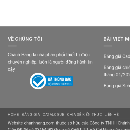
gốc
hiện
gốc
hiện
là:
tại
là:
tại
158,950₫.
là:
106,700₫.
là:
92,600₫.
62,100₫.
VỀ CHÚNG TÔI
BÀI VIẾT M
Chánh Hãng là nhà phân phối thiết bị điện
Bảng giá Cad
chuyên nghiệp, luôn là người đồng hành tin
Bảng giá chi
cậy
tháng 01/20
Bảng giá Sch
HOME
BẢNG GIÁ
CATALOGUE
CHIA SẺ KIẾN THỨC
LIÊN HỆ
Website chanhhang.com thuộc sở hữu của Công ty TNHH Chán
Giấy ĐKDN số 0316498286 do sở KHĐT TP. Hồ Chí Minh cấp ngà