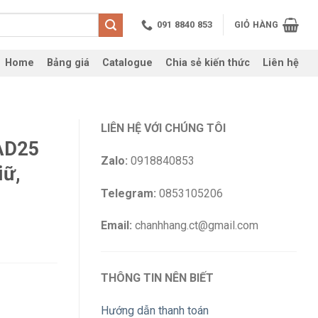
091 8840 853
GIỎ HÀNG
Home
Bảng giá
Catalogue
Chia sẻ kiến thức
Liên hệ
LIÊN HỆ VỚI CHÚNG TÔI
AD25
Zalo:
0918840853
iữ,
Telegram:
0853105206
Email:
chanhhang.ct@gmail.com
THÔNG TIN NÊN BIẾT
Hướng dẫn thanh toán