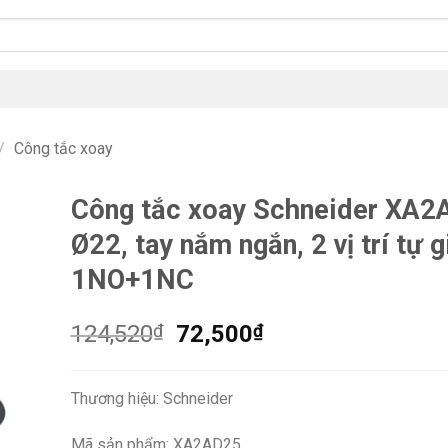
/
Công tắc xoay
Công tắc xoay Schneider XA2
Ø22, tay nắm ngắn, 2 vị trí tự g
1NO+1NC
Giá
Giá
124,520
₫
72,500
₫
gốc
hiện
là:
tại
Thương hiệu: Schneider
124,520₫.
là:
72,500₫.
Mã sản phẩm: XA2AD25