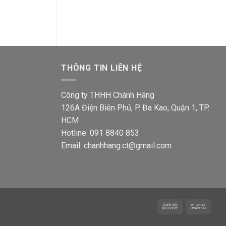
gốc
hiện
gốc
là:
tại
là:
7,100₫.
124,520₫.
là:
124,5
72,500₫.
THÔNG TIN LIÊN HỆ
Công ty THHH Chánh Hãng
126A Điện Biên Phủ, P. Đa Kao, Quận 1, TP.
HCM
Hotline: 091 8840 853
Email: chanhhang.ct@gmail.com
Cash
Bank
On
Trans