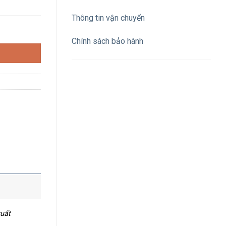
Thông tin vận chuyển
 vị trí tự giữ, 1NO+1NC số lượng
Chính sách bảo hành
xuất