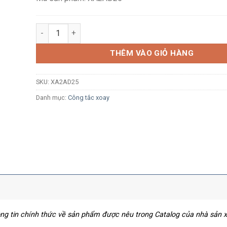
Công tắc xoay Schneider XA2AD25 Ø22, tay nắm ngắn, 2
THÊM VÀO GIỎ HÀNG
SKU:
XA2AD25
Danh mục:
Công tắc xoay
hông tin chính thức về sản phẩm được nêu trong Catalog của nhà sản 