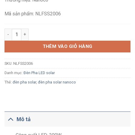
2,450,000₫.
là:
1,646,400₫.
Mã sản phẩm: NLFSS2006
Đèn pha Solar LED Nanoco Sunny NLFSS2006 200W ánh sáng tr
THÊM VÀO GIỎ HÀNG
SKU:
NLFSS2006
Danh mục:
Đèn Pha LED solar
Thẻ:
đèn pha solar
,
đèn pha solar nanoco
Mô tả