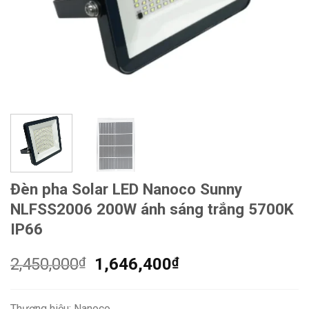
Đèn pha Solar LED Nanoco Sunny
NLFSS2006 200W ánh sáng trắng 5700K
IP66
Giá
Giá
2,450,000
₫
1,646,400
₫
gốc
hiện
là:
tại
Thương hiệu: Nanoco