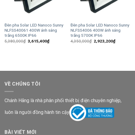
Đèn pha Solar LED Nanoco Sunny
Đèn pha Solar LED Nanoco Sunny
NLFSS40061 400W ánh sáng
NLFSS4006 400W ánh sáng
trắng 6500K IP66
trắng 5700K IP66
Giá
Giá
Giá
Giá
5,380,000
₫
3,615,400
₫
4,350,000
₫
2,923,200
₫
gốc
hiện
gốc
hiện
là:
tại
là:
tại
5,380,000₫.
là:
4,350,000₫.
là:
3,615,400₫.
2,923,200
VỀ CHÚNG TÔI
Chánh Hãng là nhà phân phối thiết bị điện chuyên nghiệp,
luôn là người đồng hành tin cậy
BÀI VIẾT MỚI