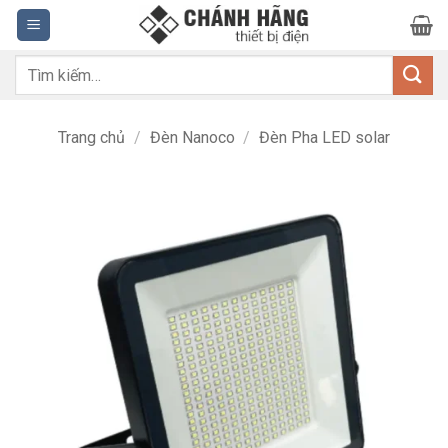
Bỏ
qua
nội
Tìm
dung
kiếm:
Trang chủ
/
Đèn Nanoco
/
Đèn Pha LED solar