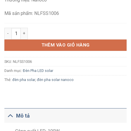
1,700,000₫.
là:
1,142,400₫.
Mã sản phẩm: NLFSS1006
Đèn pha Solar LED Nanoco Sunny NLFSS1006 100W ánh sáng tr
THÊM VÀO GIỎ HÀNG
SKU:
NLFSS1006
Danh mục:
Đèn Pha LED solar
Thẻ:
đèn pha solar
,
đèn pha solar nanoco
Mô tả