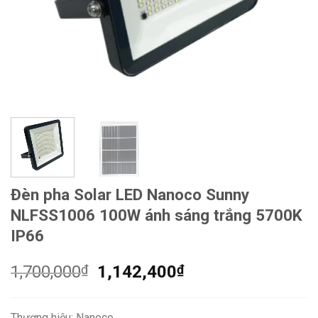
Đèn pha Solar LED Nanoco Sunny
NLFSS1006 100W ánh sáng trắng 5700K
IP66
Giá
Giá
1,700,000
₫
1,142,400
₫
gốc
hiện
là:
tại
Thương hiệu: Nanoco