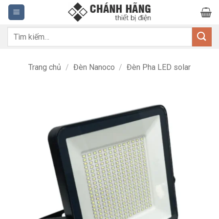
Bỏ
qua
nội
Tìm
dung
kiếm:
Trang chủ
/
Đèn Nanoco
/
Đèn Pha LED solar