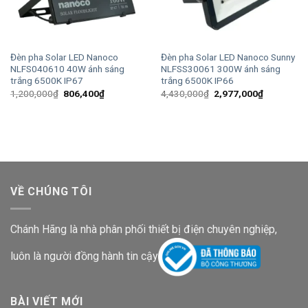
Đèn pha Solar LED Nanoco
Đèn pha Solar LED Nanoco Sunny
NLFS040610 40W ánh sáng
NLFSS30061 300W ánh sáng
trắng 6500K IP67
trắng 6500K IP66
Giá
Giá
Giá
Giá
1,200,000
₫
806,400
₫
4,430,000
₫
2,977,000
₫
gốc
hiện
gốc
hiện
là:
tại
là:
tại
1,200,000₫.
là:
4,430,000₫.
là:
806,400₫.
2,977,000
VỀ CHÚNG TÔI
Chánh Hãng là nhà phân phối thiết bị điện chuyên nghiệp,
luôn là người đồng hành tin cậy
BÀI VIẾT MỚI