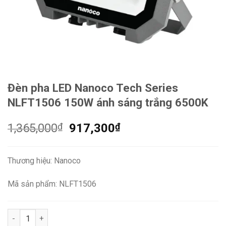
Đèn pha LED Nanoco Tech Series
NLFT1506 150W ánh sáng trắng 6500K
Giá
Giá
1,365,000
₫
917,300
₫
gốc
hiện
là:
tại
Thương hiệu: Nanoco
1,365,000₫.
là:
917,300₫.
Mã sản phẩm: NLFT1506
Đèn pha LED Nanoco Tech Series NLFT1506 150W ánh sáng trắ