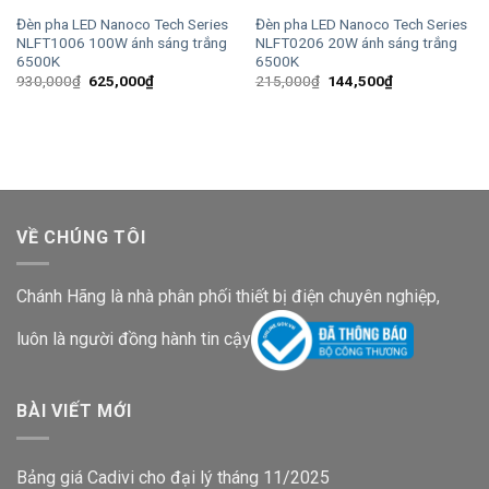
Đèn pha LED Nanoco Tech Series
Đèn pha LED Nanoco Tech Series
NLFT1006 100W ánh sáng trắng
NLFT0206 20W ánh sáng trắng
6500K
6500K
Giá
Giá
Giá
Giá
930,000
₫
625,000
₫
215,000
₫
144,500
₫
gốc
hiện
gốc
hiện
là:
tại
là:
tại
930,000₫.
là:
215,000₫.
là:
625,000₫.
144,500₫.
VỀ CHÚNG TÔI
Chánh Hãng là nhà phân phối thiết bị điện chuyên nghiệp,
luôn là người đồng hành tin cậy
BÀI VIẾT MỚI
Bảng giá Cadivi cho đại lý tháng 11/2025