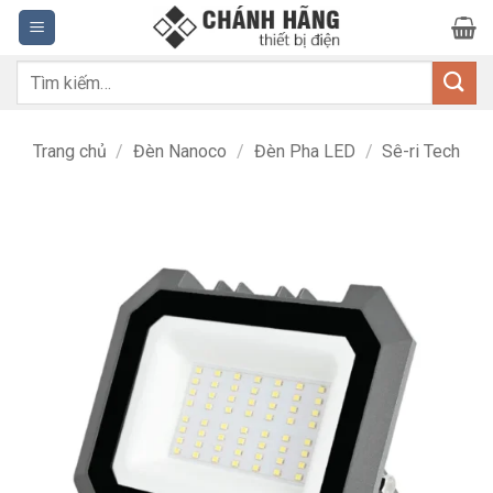
Bỏ
qua
nội
Tìm
dung
kiếm:
Trang chủ
/
Đèn Nanoco
/
Đèn Pha LED
/
Sê-ri Tech