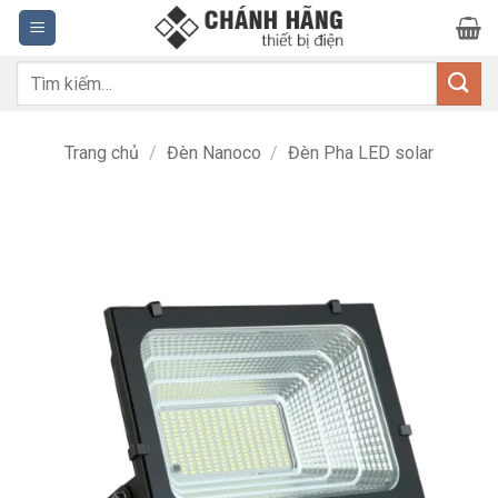
Bỏ
qua
nội
Tìm
dung
kiếm:
Trang chủ
/
Đèn Nanoco
/
Đèn Pha LED solar