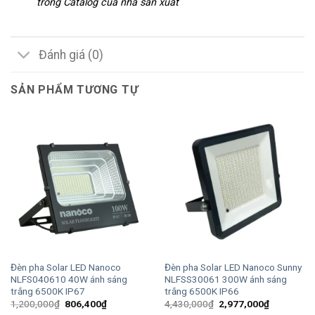
trong Catalog của nhà sản xuất
Đánh giá (0)
SẢN PHẨM TƯƠNG TỰ
Đèn pha Solar LED Nanoco
Đèn pha Solar LED Nanoco Sunny
NLFS040610 40W ánh sáng
NLFSS30061 300W ánh sáng
trắng 6500K IP67
trắng 6500K IP66
Giá
Giá
Giá
Giá
1,200,000
₫
806,400
₫
4,430,000
₫
2,977,000
₫
gốc
hiện
gốc
hiện