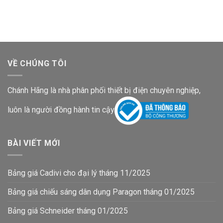
là:
tại
là:
tại
1,200,000₫.
là:
4,430,000₫.
là:
806,400₫.
2,977,000
VỀ CHÚNG TÔI
Chánh Hãng là nhà phân phối thiết bị điện chuyên nghiệp,
luôn là người đồng hành tin cậy
BÀI VIẾT MỚI
Bảng giá Cadivi cho đại lý tháng 11/2025
Bảng giá chiếu sáng dân dụng Paragon tháng 01/2025
Bảng giá Schneider tháng 01/2025