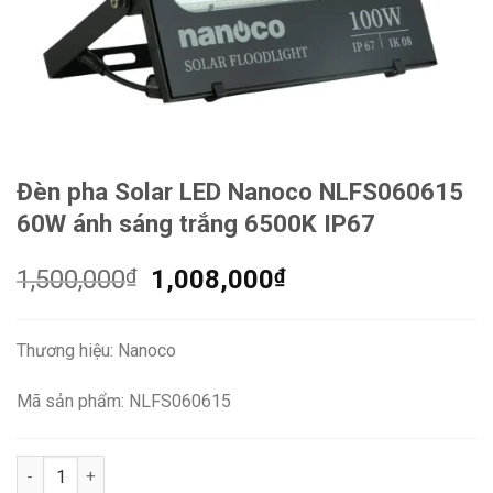
Đèn pha Solar LED Nanoco NLFS060615
60W ánh sáng trắng 6500K IP67
Giá
Giá
1,500,000
₫
1,008,000
₫
gốc
hiện
là:
tại
Thương hiệu: Nanoco
1,500,000₫.
là:
1,008,000₫.
Mã sản phẩm: NLFS060615
Đèn pha Solar LED Nanoco NLFS060615 60W ánh sáng trắng 65