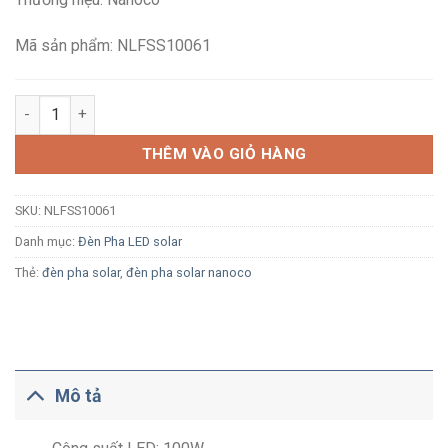
2,100,000₫.
là:
1,411,200₫.
Mã sản phẩm: NLFSS10061
Đèn pha Solar LED Nanoco Sunny NLFSS10061 100W ánh sáng t
THÊM VÀO GIỎ HÀNG
SKU:
NLFSS10061
Danh mục:
Đèn Pha LED solar
Thẻ:
đèn pha solar
,
đèn pha solar nanoco
Mô tả