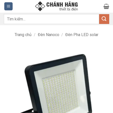
Bỏ
qua
nội
Tìm
dung
kiếm:
Trang chủ
/
Đèn Nanoco
/
Đèn Pha LED solar