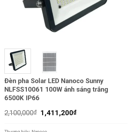
Đèn pha Solar LED Nanoco Sunny
NLFSS10061 100W ánh sáng trắng
6500K IP66
Giá
Giá
2,100,000
₫
1,411,200
₫
gốc
hiện
là:
tại
Thương hiệu: Nanoco