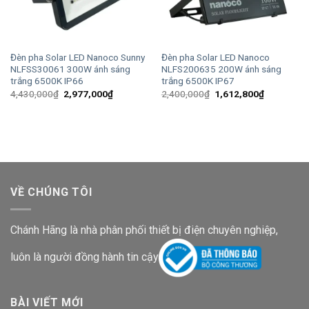
Đèn pha Solar LED Nanoco Sunny
Đèn pha Solar LED Nanoco
NLFSS30061 300W ánh sáng
NLFS200635 200W ánh sáng
trắng 6500K IP66
trắng 6500K IP67
Giá
Giá
Giá
Giá
4,430,000
₫
2,977,000
₫
2,400,000
₫
1,612,800
₫
gốc
hiện
gốc
hiện
là:
tại
là:
tại
4,430,000₫.
là:
2,400,000₫.
là:
2,977,000₫.
1,612,800
VỀ CHÚNG TÔI
Chánh Hãng là nhà phân phối thiết bị điện chuyên nghiệp,
luôn là người đồng hành tin cậy
BÀI VIẾT MỚI