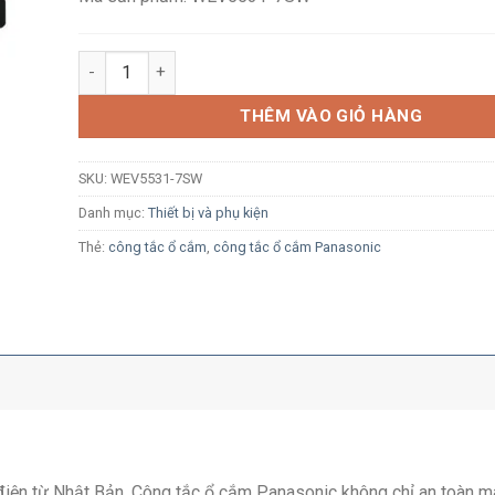
Công tắc 1 chiều Panasonic WEV5531-7SW màu trắng bắt
THÊM VÀO GIỎ HÀNG
SKU:
WEV5531-7SW
Danh mục:
Thiết bị và phụ kiện
Thẻ:
công tắc ổ cắm
,
công tắc ổ cắm Panasonic
ị điện từ Nhật Bản, Công tắc ổ cắm Panasonic không chỉ an toàn m