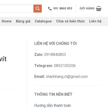
091 8840 853
GIỎ HÀNG
Home
Bảng giá
Catalogue
Chia sẻ kiến thức
Liên hệ
LIÊN HỆ VỚI CHÚNG TÔI
Zalo:
0918840853
ít
Telegram:
0853105206
Email:
chanhhang.ct@gmail.com
THÔNG TIN NÊN BIẾT
Hướng dẫn thanh toán