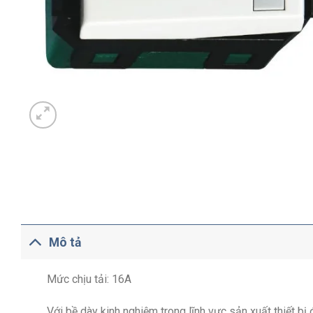
Mô tả
Mức chịu tải: 16A
Với bề dày kinh nghiệm trong lĩnh vực sản xuất thiết b