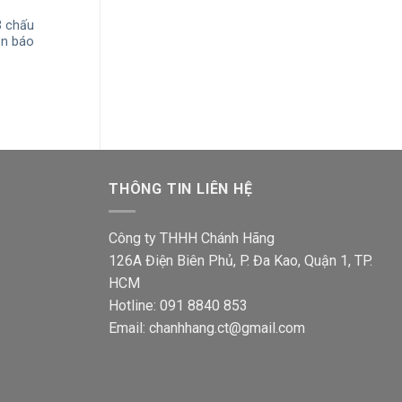
3 chấu
Ổ cắm Sino S1815N 3 chấu tròn
Ổ cắm đôi Sino
èn báo
kiểu Anh có đèn báo
Giá
44,600
₫
35,500
gốc
Giá
Giá
74,200
₫
59,000
₫
là:
gốc
hiện
44,600
là:
tại
74,200₫.
là:
00₫.
59,000₫.
THÔNG TIN LIÊN HỆ
Công ty THHH Chánh Hãng
126A Điện Biên Phủ, P. Đa Kao, Quận 1, TP.
HCM
Hotline: 091 8840 853
Email: chanhhang.ct@gmail.com