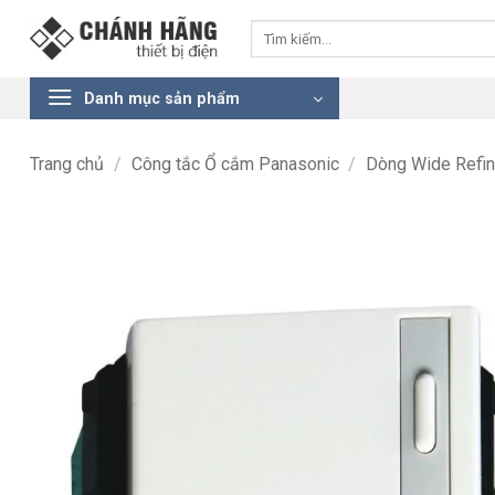
Bỏ
Tìm
qua
kiếm:
nội
dung
Danh mục sản phẩm
Trang chủ
/
Công tắc Ổ cắm Panasonic
/
Dòng Wide Refi