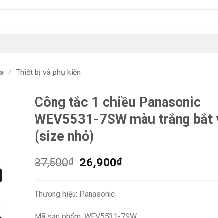
na
/
Thiết bị và phụ kiện
Công tắc 1 chiều Panasonic
WEV5531-7SW màu trắng bắt v
(size nhỏ)
Giá
Giá
37,500
₫
26,900
₫
gốc
hiện
là:
tại
Thương hiệu: Panasonic
37,500₫.
là:
26,900₫.
Mã sản phẩm: WEV5531-7SW