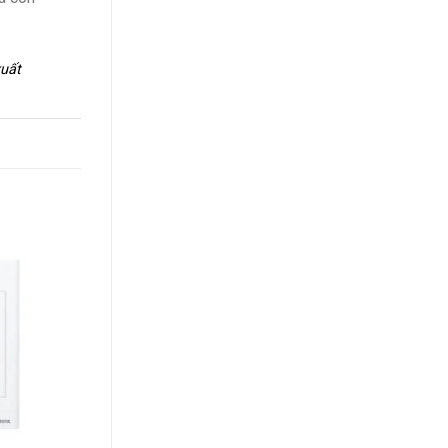
xuất
+
+