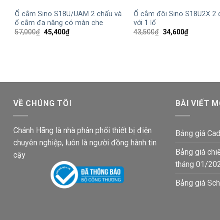
Ổ cắm Sino S18U/UAM 2 chấu và
Ổ cắm đôi Sino S18U2X 2 
ổ cắm đa năng có màn che
với 1 lổ
Giá
Giá
Giá
Giá
57,000
₫
45,400
₫
43,500
₫
34,600
₫
gốc
hiện
gốc
hiện
là:
tại
là:
tại
57,000₫.
là:
43,500₫.
là:
45,400₫.
34,600₫.
VỀ CHÚNG TÔI
BÀI VIẾT M
Chánh Hãng là nhà phân phối thiết bị điện
Bảng giá Cad
chuyên nghiệp, luôn là người đồng hành tin
Bảng giá chi
cậy
tháng 01/20
Bảng giá Sch