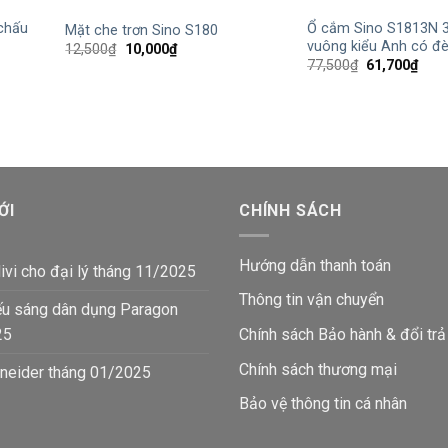
chấu
Ổ cắm Sino S1813N 
Mặt che trơn Sino S180
vuông kiểu Anh có đ
Giá
Giá
12,500
₫
10,000
₫
gốc
hiện
Giá
Giá
77,500
₫
61,700
₫
là:
tại
gốc
hiện
12,500₫.
là:
là:
tại
10,000₫.
77,500₫.
là:
61,7
ỚI
CHÍNH SÁCH
Hướng dẫn thanh toán
ivi cho đại lý tháng 11/2025
Thông tin vận chuyển
ếu sáng dân dụng Paragon
25
Chính sách Bảo hành & đổi trả
Chính sách thương mại
neider tháng 01/2025
Bảo vệ thông tin
cá nhân