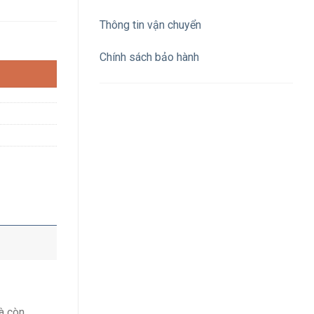
Thông tin vận chuyển
 vít (size nhỏ) số lượng
Chính sách bảo hành
à còn