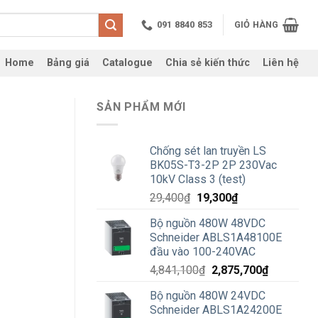
091 8840 853
GIỎ HÀNG
Home
Bảng giá
Catalogue
Chia sẻ kiến thức
Liên hệ
SẢN PHẨM MỚI
Chống sét lan truyền LS
BK05S-T3-2P 2P 230Vac
10kV Class 3 (test)
Giá
Giá
29,400
₫
19,300
₫
gốc
hiện
Bộ nguồn 480W 48VDC
là:
tại
Schneider ABLS1A48100E
29,400₫.
là:
đầu vào 100-240VAC
19,300₫.
Giá
Giá
4,841,100
₫
2,875,700
₫
gốc
hiện
Bộ nguồn 480W 24VDC
là:
tại
Schneider ABLS1A24200E
4,841,100₫.
là: