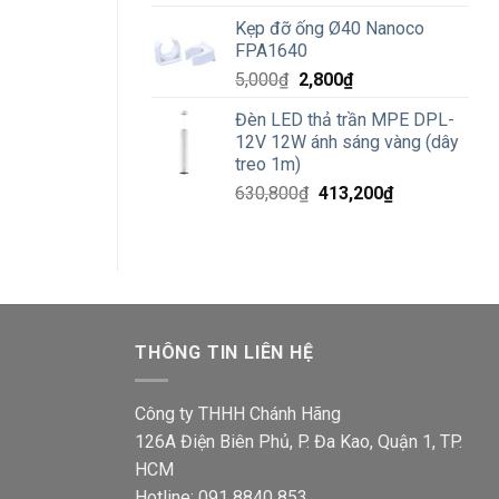
gốc
hiện
Kẹp đỡ ống Ø40 Nanoco
là:
tại
FPA1640
124,520₫.
là:
Giá
Giá
5,000
₫
2,800
₫
72,500₫.
gốc
hiện
Đèn LED thả trần MPE DPL-
là:
tại
12V 12W ánh sáng vàng (dây
5,000₫.
là:
treo 1m)
2,800₫.
Giá
Giá
630,800
₫
413,200
₫
gốc
hiện
là:
tại
630,800₫.
là:
413,200₫.
THÔNG TIN LIÊN HỆ
Công ty THHH Chánh Hãng
126A Điện Biên Phủ, P. Đa Kao, Quận 1, TP.
HCM
Hotline: 091 8840 853