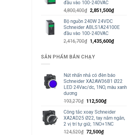
đầu vào 100-240VAC
2,875,700
Giá
Giá
4,800,400
₫
2,851,500
₫
gốc
hiện
Bộ nguồn 240W 24VDC
là:
tại
Schneider ABLS1A24100E
4,800,400₫.
là:
đầu vào 100-240VAC
2,851,500
Giá
Giá
2,416,700
₫
1,435,600
₫
gốc
hiện
là:
tại
SẢN PHẨM BÁN CHẠY
2,416,700₫.
là:
1,435,600
Nút nhấn nhả có đèn báo
Schneider XA2AW36B1 Ø22
LED 24Vac/dc, 1NO, màu xanh
dương
Giá
Giá
193,270
₫
112,500
₫
gốc
hiện
Công tắc xoay Schneider
là:
tại
XA2AD25 Ø22, tay nắm ngắn,
193,270₫.
là:
2 vị trí tự giữ, 1NO+1NC
112,500₫.
Giá
Giá
124,520
₫
72,500
₫