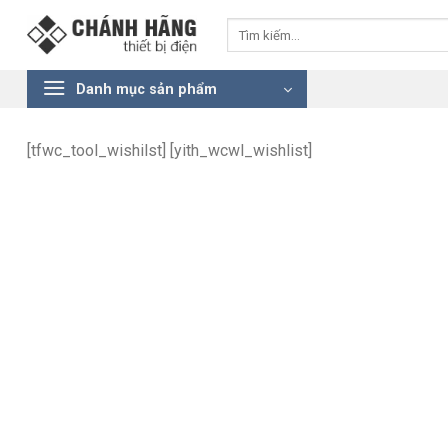
Bỏ
Tìm
qua
kiếm:
nội
dung
Danh mục sản phẩm
[tfwc_tool_wishilst] [yith_wcwl_wishlist]