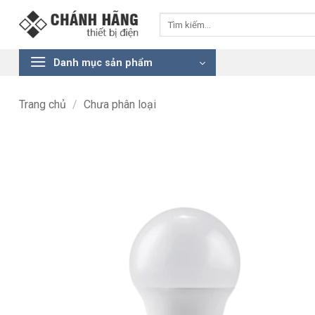
Bỏ
Tìm
qua
kiếm:
nội
dung
Danh mục sản phẩm
Trang chủ
/
Chưa phân loại