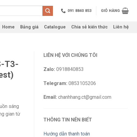
091 8840 853
GIỎ HÀNG
Home
Bảng giá
Catalogue
Chia sẻ kiến thức
Liên hệ
LIÊN HỆ VỚI CHÚNG TÔI
S-T3-
Zalo:
0918840853
est)
Telegram:
0853105206
Email:
chanhhang.ct@gmail.com
uồn sáng
ng gian từ
THÔNG TIN NÊN BIẾT
Hướng dẫn thanh toán