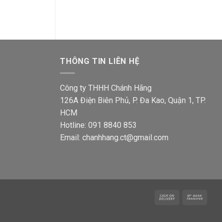
là:
1,22
THÔNG TIN LIÊN HỆ
Công ty THHH Chánh Hãng
126A Điện Biên Phủ, P. Đa Kao, Quận 1, TP.
HCM
Hotline: 091 8840 853
Email: chanhhang.ct@gmail.com
Cash
Bank
On
Trans
Delivery