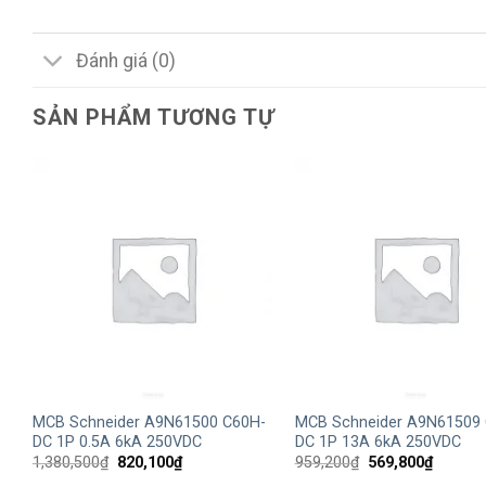
Đánh giá (0)
SẢN PHẨM TƯƠNG TỰ
+
+
MCB Schneider A9N61500 C60H-
MCB Schneider A9N61509
DC 1P 0.5A 6kA 250VDC
DC 1P 13A 6kA 250VDC
Giá
Giá
Giá
Giá
1,380,500
₫
820,100
₫
959,200
₫
569,800
₫
gốc
hiện
gốc
hiện