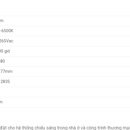
Lm
-6500K
265Vac
00 giờ
 80
x77mm
 2835
ăm
đặt cho hệ thống chiếu sáng trong nhà ở và công trình thương mại