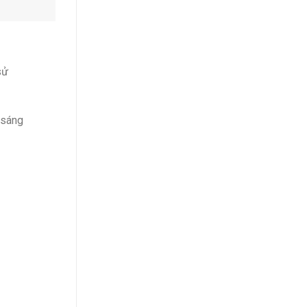
sử
 sáng