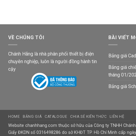
là:
tại
là:
tại
1,380,500₫.
là:
959,200₫.
là:
820,100₫.
569,800
VỀ CHÚNG TÔI
BÀI VIẾT M
Chánh Hãng là nhà phân phối thiết bị điện
Bảng giá Cad
chuyên nghiệp, luôn là người đồng hành tin
Bảng giá chi
cậy
tháng 01/20
Bảng giá Sch
HOME
BẢNG GIÁ
CATALOGUE
CHIA SẺ KIẾN THỨC
LIÊN HỆ
Website chanhhang.com thuộc sở hữu của Công ty TNHH Chán
Giấy ĐKDN số 0316498286 do sở KHĐT TP. Hồ Chí Minh cấp ngà