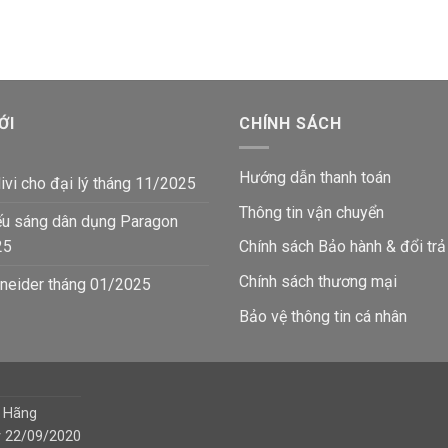
₫.
ỚI
CHÍNH SÁCH
Hướng dẫn thanh toán
ivi cho đại lý tháng 11/2025
Thông tin vận chuyển
ếu sáng dân dụng Paragon
25
Chính sách Bảo hành & đổi trả
Chính sách thương mại
neider tháng 01/2025
Bảo vệ thông tin
cá nhân
h Hãng
y 22/09/2020