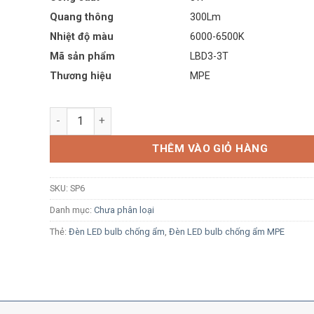
Quang thông
300Lm
Nhiệt độ màu
6000-6500K
Mã sản phẩm
LBD3-3T
Thương hiệu
MPE
Chống sét lan truyền LS BK05S-T3-2P 2P 230Vac 10kV C
THÊM VÀO GIỎ HÀNG
SKU:
SP6
Danh mục:
Chưa phân loại
Thẻ:
Đèn LED bulb chống ẩm
,
Đèn LED bulb chống ẩm MPE