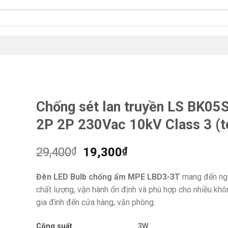
Chống sét lan truyền LS BK05
2P 2P 230Vac 10kV Class 3 (t
Giá
Giá
29,400
₫
19,300
₫
gốc
hiện
là:
tại
Đèn LED Bulb chống ẩm MPE LBD3-3T
mang đến ng
29,400₫.
là:
chất lượng, vận hành ổn định và phù hợp cho nhiều khô
19,300₫.
gia đình đến cửa hàng, văn phòng.
Công suất
3W