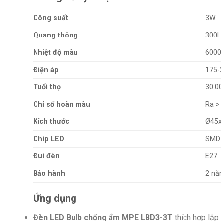
Công suất
3W
Quang thông
300
Nhiệt độ màu
6000
Điện áp
175-
Tuổi thọ
30.0
Chỉ số hoàn màu
Ra >
Kích thước
Ø45
Chip LED
SMD
Đui đèn
E27
Bảo hành
2 n
Ứng dụng
Đèn LED Bulb chống ẩm MPE LBD3-3T
thích hợp lắp 