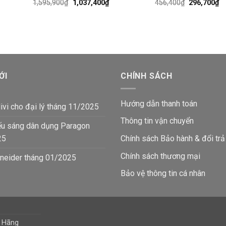
Giá
Giá
Giá
Gi
1,595,900
₫
1,037,400
₫
456,400
₫
296,700
₫
gốc
hiện
gốc
hi
là:
tại
là:
tạ
1,595,900₫.
là:
456,400₫.
là:
₫.
1,037,400₫.
29
ỚI
CHÍNH SÁCH
Hướng dẫn thanh toán
ivi cho đại lý tháng 11/2025
Thông tin vận chuyển
ếu sáng dân dụng Paragon
25
Chính sách Bảo hành & đổi trả
Chính sách thương mại
neider tháng 01/2025
Bảo vệ thông tin
cá nhân
h Hãng