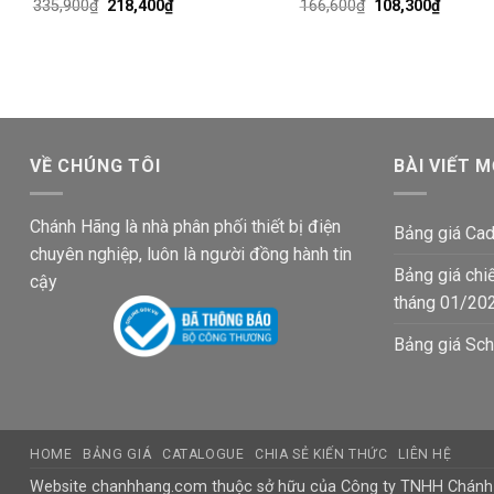
Giá
Giá
Giá
Giá
335,900
₫
218,400
₫
166,600
₫
108,300
₫
gốc
hiện
gốc
hiện
là:
tại
là:
tại
335,900₫.
là:
166,600₫.
là:
218,400₫.
108,300
VỀ CHÚNG TÔI
BÀI VIẾT M
Chánh Hãng là nhà phân phối thiết bị điện
Bảng giá Cad
chuyên nghiệp, luôn là người đồng hành tin
Bảng giá chi
cậy
tháng 01/20
Bảng giá Sch
HOME
BẢNG GIÁ
CATALOGUE
CHIA SẺ KIẾN THỨC
LIÊN HỆ
Website chanhhang.com thuộc sở hữu của Công ty TNHH Chán