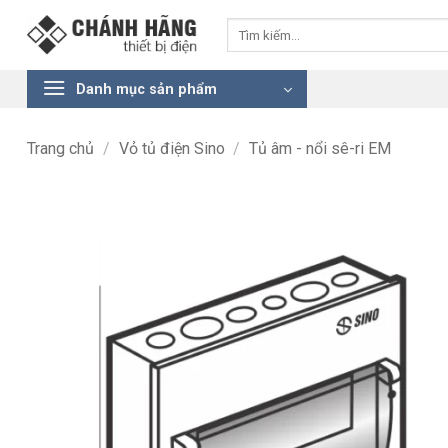
Bỏ
Tìm
qua
kiếm:
nội
dung
Danh mục sản phẩm
Trang chủ
/
Vỏ tủ điện Sino
/
Tủ âm - nổi sê-ri EM