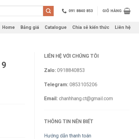
091 8840 853
GIỎ HÀNG
Home
Bảng giá
Catalogue
Chia sẻ kiến thức
Liên hệ
LIÊN HỆ VỚI CHÚNG TÔI
 9
Zalo:
0918840853
Telegram:
0853105206
Email:
chanhhang.ct@gmail.com
THÔNG TIN NÊN BIẾT
Hướng dẫn thanh toán