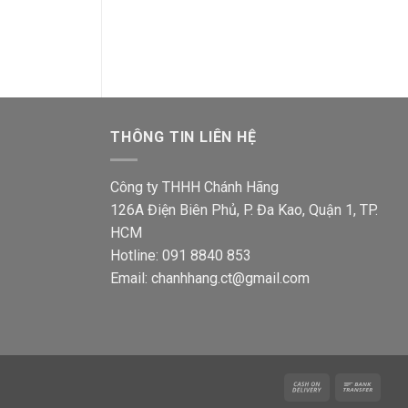
á
Giá
Giá
Giá
575,900
₫
374,400
₫
368,400
₫
239,5
ện
gốc
hiện
gốc
i
là:
tại
là:
575,900₫.
là:
368,4
6,700₫.
374,400₫.
THÔNG TIN LIÊN HỆ
Công ty THHH Chánh Hãng
126A Điện Biên Phủ, P. Đa Kao, Quận 1, TP.
HCM
Hotline: 091 8840 853
Email: chanhhang.ct@gmail.com
Cash
Bank
On
Trans