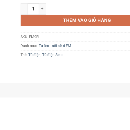
Tủ điện âm tường Sino EM9PL 9 module kim loại số lư
THÊM VÀO GIỎ HÀNG
SKU:
EM9PL
Danh mục:
Tủ âm - nổi sê-ri EM
Thẻ:
Tủ điện
,
Tủ điện Sino