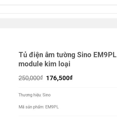
Tủ điện âm tường Sino EM9PL
module kim loại
Giá
Giá
250,000
₫
176,500
₫
gốc
hiện
là:
tại
Thương hiệu: Sino
250,000₫.
là:
176,500₫.
Mã sản phẩm: EM9PL