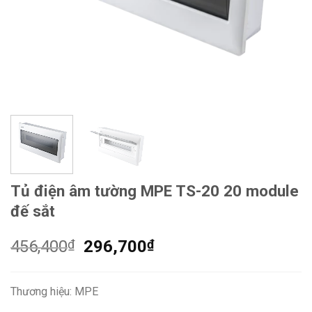
Tủ điện âm tường MPE TS-20 20 module
đế sắt
Giá
Giá
456,400
₫
296,700
₫
gốc
hiện
là:
tại
Thương hiệu: MPE
456,400₫.
là: