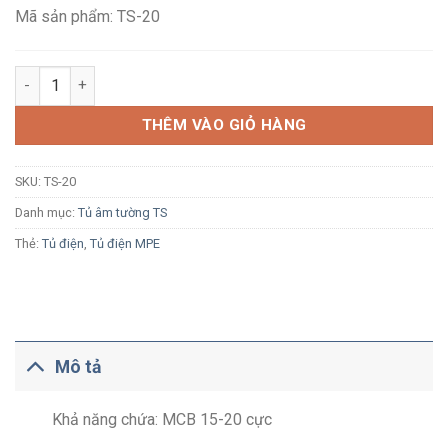
296,700₫.
Mã sản phẩm: TS-20
Tủ điện âm tường MPE TS-20 20 module đế sắt số lượng
THÊM VÀO GIỎ HÀNG
SKU:
TS-20
Danh mục:
Tủ âm tường TS
Thẻ:
Tủ điện
,
Tủ điện MPE
Mô tả
Khả năng chứa: MCB 15-20 cực