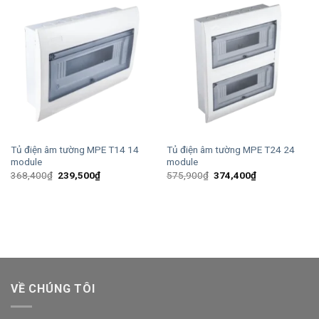
Tủ điện âm tường MPE T14 14
Tủ điện âm tường MPE T24 24
module
module
Giá
Giá
Giá
Giá
368,400
₫
239,500
₫
575,900
₫
374,400
₫
gốc
hiện
gốc
hiện
là:
tại
là:
tại
368,400₫.
là:
575,900₫.
là:
239,500₫.
374,400₫.
VỀ CHÚNG TÔI