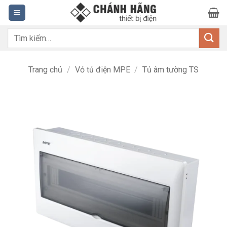
Bỏ
qua
nội
Tìm
dung
kiếm:
Trang chủ
/
Vỏ tủ điện MPE
/
Tủ âm tường TS