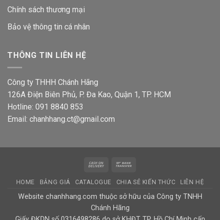
Chính sách thương mại
Bảo vệ thông tin
cá nhân
THÔNG TIN LIÊN HỆ
Công ty THHH Chánh Hãng
126A Điện Biên Phủ, P. Đa Kao, Quận 1, TP. HCM
Hotline: 091 8840 853
Email: chanhhang.ct@gmail.com
Cash
Bank
On
Transfer
HOME
BẢNG GIÁ
CATALOGUE
CHIA SẺ KIẾN THỨC
LIÊN HỆ
Delivery
Website chanhhang.com thuộc sở hữu của Công ty TNHH
Chánh Hãng
Giấy ĐKDN số 0316498286 do sở KHĐT TP. Hồ Chí Minh cấp